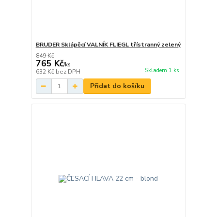
BRUDER Sklápěcí VALNÍK FLIEGL třístranný zelený
849 Kč
765 Kč
/
ks
Skladem 1 ks
632 Kč
bez DPH
Přidat do košíku