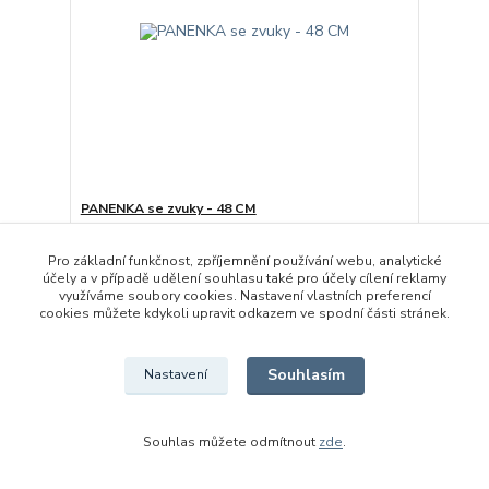
PANENKA se zvuky - 48 CM
749 Kč
/
ks
Skladem 2 ks
619 Kč
bez DPH
Pro základní funkčnost, zpříjemnění používání webu, analytické
účely a v případě udělení souhlasu také pro účely cílení reklamy
Přidat do košíku
využíváme soubory cookies. Nastavení vlastních preferencí
cookies můžete kdykoli upravit odkazem ve spodní části stránek.
Souhlasím
Nastavení
Souhlas můžete odmítnout
zde
.