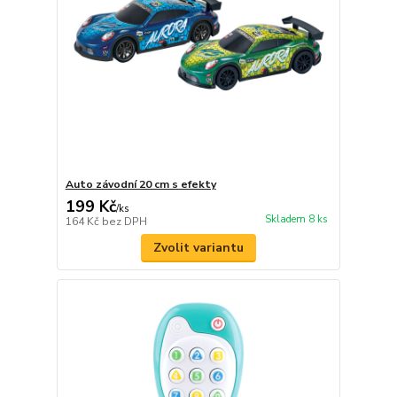
Auto závodní 20 cm s efekty
199 Kč
/
ks
Skladem 8 ks
164 Kč
bez DPH
Zvolit variantu