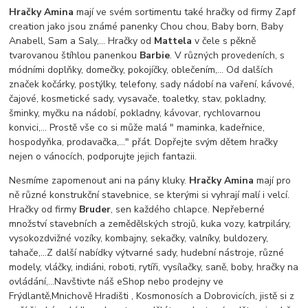
Hračky Amina
mají ve svém sortimentu také hračky od firmy Zapf
creation jako jsou známé panenky Chou chou, Baby born, Baby
Anabell, Sam a Saly,… Hračky od
Mattela
v čele s pěkně
tvarovanou štíhlou panenkou
Barbie
. V různých provedeních, s
módními doplňky, domečky, pokojíčky, oblečením,... Od dalších
značek kočárky, postýlky, telefony, sady nádobí na vaření, kávové,
čajové, kosmetické sady, vysavače, toaletky, stav, pokladny,
šminky, myčku na nádobí, pokladny, kávovar, rychlovarnou
konvici,... Prostě vše co si může malá " maminka, kadeřnice,
hospodyňka, prodavačka,..." přát. Dopřejte svým dětem hračky
nejen o vánocích, podporujte jejich fantazii.
Nesmíme zapomenout ani na pány kluky.
Hračky Amina
mají pro
ně různé konstrukční stavebnice, se kterými si vyhrají malí i velcí.
Hračky od firmy
Bruder
, sen každého chlapce. Nepřeberné
množství stavebních a zemědělských strojů, kuka vozy, katrpiláry,
vysokozdvižné vozíky, kombajny, sekačky, valníky, buldozery,
tahače,...Z další nabídky výtvarné sady, hudební nástroje, různé
modely, vláčky, indiáni, roboti, rytíři, vysílačky, saně, boby, hračky na
ovládání,...Navštivte náš eShop nebo prodejny ve
Frýdlantě,Mnichově Hradišti , Kosmonosích a Dobrovicích, jistě si z