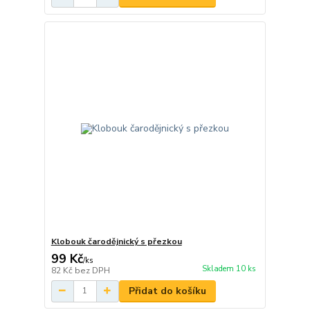
Klobouk čarodějnický s přezkou
99 Kč
/
ks
Skladem 10 ks
82 Kč
bez DPH
Přidat do košíku