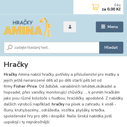
0
ks
za
0,00 Kč
Menu
Hledat
Hračky
Hračky
Amina nabízí hračky, potřeby a příslušenství pro matky a
jejich ještě nenarozené děti až po děti starší pěti let od
firmy
Fisher-Price
. Od židliček, variabilních lehátek,skákadel a
hopsadel, přes vaničky, monitorující chůvičky ..., k prvním hračkám
jako jsou různé kolotoče s hudbou, hrazdičky, apodobně. Z nabídky
dalších výrobců například:
hračky
na písek a zahradu, k vodě -
čluny, kruhy,bazény,...odrážedla, vozítka, plyšáky, krtečka,
společenské hry pro děti i dospělé. Naše široká nabídka jistě
uspokojí i ty nejnáročnější.