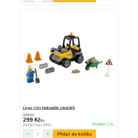
Lego City Náklaďák silničářů
349 Kč
299 Kč
/
ks
Skladem 2 ks
247 Kč
bez DPH
Přidat do košíku