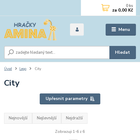
0
ks
za
0,00 Kč
Menu
Hledat
Úvod
Lego
City
City
Upřesnit parametry
Nejnovější
Nejlevnější
Nejdražší
Zobrazuji 1-6 z 6