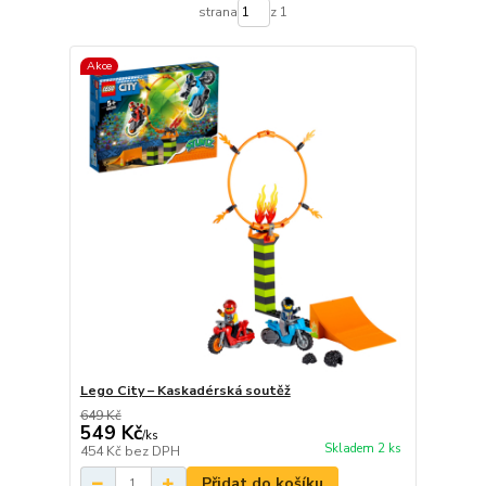
strana
z 1
Akce
Lego City – Kaskadérská soutěž
649 Kč
549 Kč
/
ks
Skladem 2 ks
454 Kč
bez DPH
Přidat do košíku