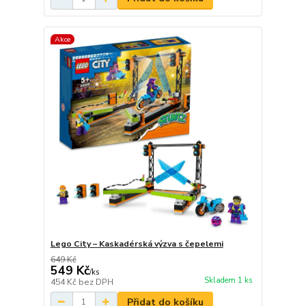
Akce
Lego City – Kaskadérská výzva s čepelemi
649 Kč
549 Kč
/
ks
Skladem 1 ks
454 Kč
bez DPH
Přidat do košíku