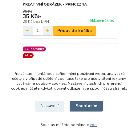
KREATIVNÍ OBRÁZEK - PRINCEZNA
39 Kč
35 Kč
/
ks
Skladem 10 ks
29 Kč
bez DPH
Přidat do košíku
TOP produkt
Akce
Pro základní funkčnost, zpříjemnění používání webu, analytické
účely a v případě udělení souhlasu také pro účely cílení reklamy
využíváme soubory cookies. Nastavení vlastních preferencí
cookies můžete kdykoli upravit odkazem ve spodní části stránek.
Souhlasím
Nastavení
Souhlas můžete odmítnout
zde
.