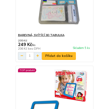
BAREVNÁ, SVÍTÍCÍ 3D TABULKA
299 Kč
249 Kč
/
ks
Skladem 5 ks
206 Kč
bez DPH
Přidat do košíku
TOP produkt