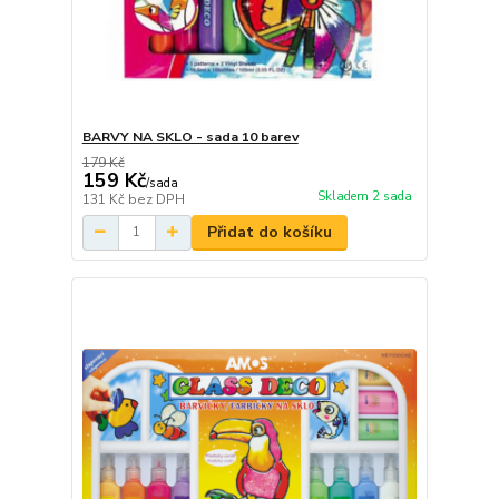
BARVY NA SKLO - sada 10 barev
179 Kč
159 Kč
/
sada
Skladem 2 sada
131 Kč
bez DPH
Přidat do košíku