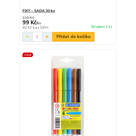
FIXY - SADA 30 ks
115 Kč
99 Kč
/
ks
Skladem 3 ks
82 Kč
bez DPH
Přidat do košíku
Akce