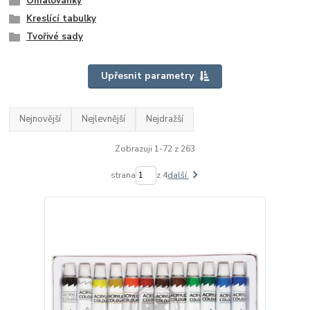
Omalovánky
Kreslící tabulky
Tvořivé sady
Upřesnit parametry
Nejnovější
Nejlevnější
Nejdražší
Zobrazuji 1-72 z 263
strana
z 4
další