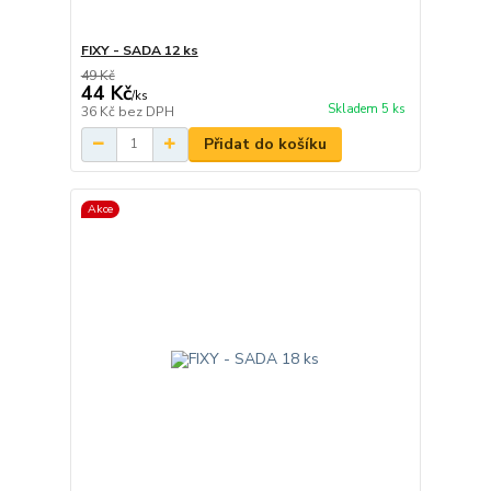
FIXY - SADA 12 ks
49 Kč
44 Kč
/
ks
Skladem 5 ks
36 Kč
bez DPH
Přidat do košíku
Akce