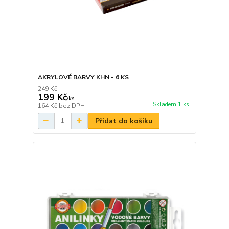
AKRYLOVÉ BARVY KHN - 6 KS
249 Kč
199 Kč
/
ks
Skladem 1 ks
164 Kč
bez DPH
Přidat do košíku