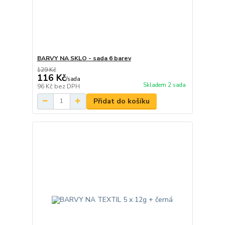
BARVY NA SKLO - sada 6 barev
129 Kč
116 Kč
/
sada
Skladem 2 sada
96 Kč
bez DPH
Přidat do košíku