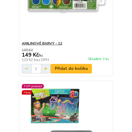
ANILINOVÉ BARVY - 12
169 Kč
149 Kč
/
ks
Skladem 3 ks
123 Kč
bez DPH
Přidat do košíku
TOP produkt
Akce