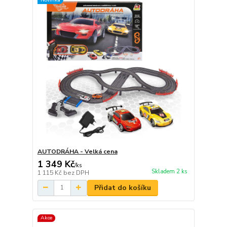
AUTODRÁHA - Velká cena
1 349 Kč
/
ks
Skladem 2 ks
1 115 Kč
bez DPH
Přidat do košíku
Akce