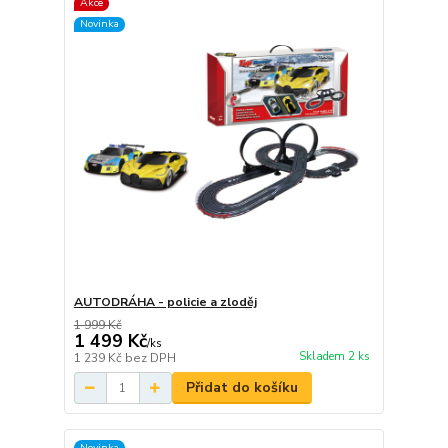
Akce
Novinka
AUTODRÁHA - policie a zloděj
1 999 Kč
1 499 Kč
/
ks
Skladem 2 ks
1 239 Kč
bez DPH
Přidat do košíku
Novinka