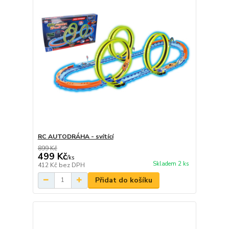
RC AUTODRÁHA - svítící
899 Kč
499 Kč
/
ks
Skladem 2 ks
412 Kč
bez DPH
Přidat do košíku