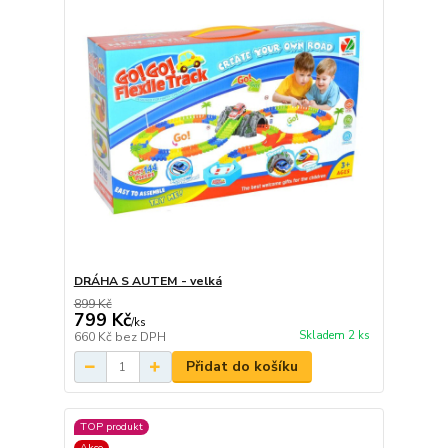
DRÁHA S AUTEM - velká
899 Kč
799 Kč
/
ks
Skladem 2 ks
660 Kč
bez DPH
Přidat do košíku
TOP produkt
Akce