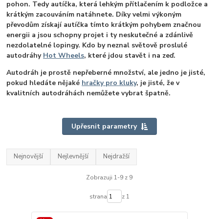
pohon. Tedy autíčka, která lehkým přítlačením k podložce a
krátkým zacouváním natáhnete. Díky velmi výkoným
převodům získají autíčka tímto krátkým pohybem značnou
energii a jsou schopny projet i ty neskutečné a zdánlivě
nezdolatelné lopingy. Kdo by neznal světově proslulé
autodráhy
Hot Wheels
, které jdou stavět i na zeď.
Autodráh je prostě nepřeberné množství, ale jedno je jisté,
pokud hledáte nějaké
hračky pro kluky
, je jisté, že v
kvalitních autodráhách nemůžete vybrat špatně.
Upřesnit parametry
Nejnovější
Nejlevnější
Nejdražší
Zobrazuji 1-9 z 9
strana
z 1