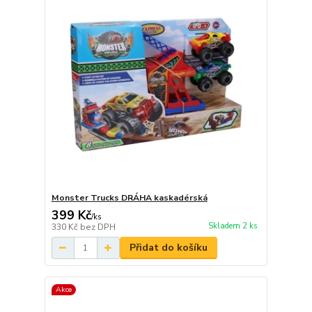
Monster Trucks DRÁHA kaskadérská
399 Kč
/
ks
Skladem 2 ks
330 Kč
bez DPH
Přidat do košíku
Akce