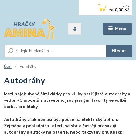
0
ks
za
0,00 Kč
Menu
Hledat
Úvod
Autodráhy
Autodráhy
Mezi nejoblíbenějšími dárky pro kluky patří jistě autodráhy a
vedle RC modelů a stavebnic jsou jasnými favority ve volbě
dárku, pro kluky.
Autodráhy však nemusí být pouze na elektrický pohon.
Zejména v posledních letech se stále častěji prosazují
autodráhy s autíčky na baterie, nebo takzvaný phullback