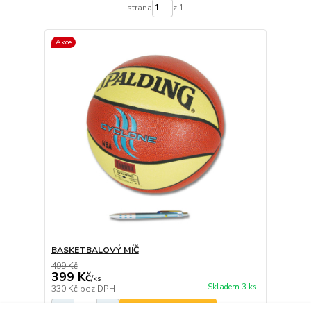
strana
z 1
Akce
BASKETBALOVÝ MÍČ
499 Kč
399 Kč
/
ks
Skladem 3 ks
330 Kč
bez DPH
Přidat do košíku