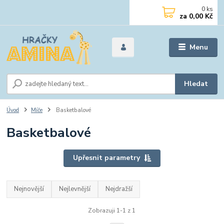
0
ks
za
0,00 Kč
Menu
Hledat
Úvod
Míče
Basketbalové
Basketbalové
Upřesnit parametry
Nejnovější
Nejlevnější
Nejdražší
Zobrazuji 1-1 z 1