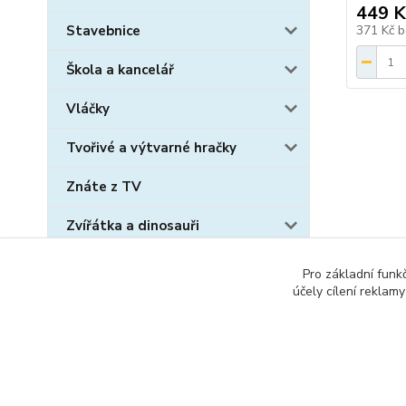
449 K
Stavebnice
371 Kč
b
Škola a kancelář
Vláčky
Tvořivé a výtvarné hračky
Znáte z TV
Zvířátka a dinosauři
Sběratelské karty
Pro základní funk
účely cílení reklam