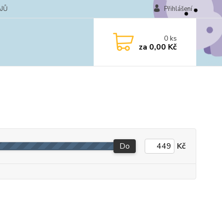
JŮ
Přihlášení
0
ks
za
0,00 Kč
Do
Kč