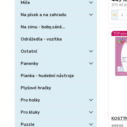
Míče
371 Kč
b
Na písek a na zahradu
Na zimu - boby,sáně...
TOP pro
Odrážedla - vozítka
Ostatní
Panenky
Pianka - hudební nástroje
Plyšové hračky
Pro holky
Pro kluky
KOSTÝM
Puzzle
499 Kč