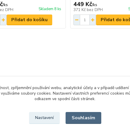
č
449 Kč
/
ks
/
ks
Skladem 8 ks
ez DPH
371 Kč
bez DPH
Přidat do košíku
Přidat do ko
čnost, zpříjemnění používání webu, analytické účely a v případě udělení
y využíváme soubory cookies. Nastavení vlastních preferencí cookies mů
odkazem ve spodní části stránek.
Souhlasím
Nastavení