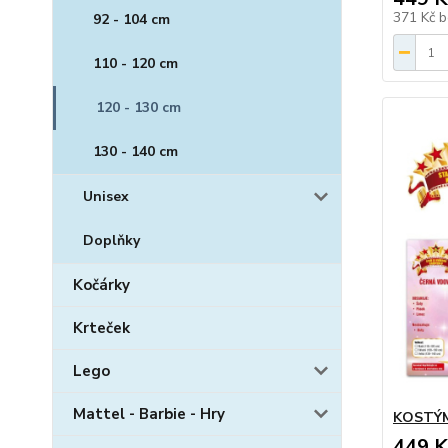
371 Kč
b
92 - 104 cm
110 - 120 cm
120 - 130 cm
130 - 140 cm
Unisex
Doplňky
Kočárky
Krteček
Lego
Mattel - Barbie - Hry
KOSTÝM
449 K