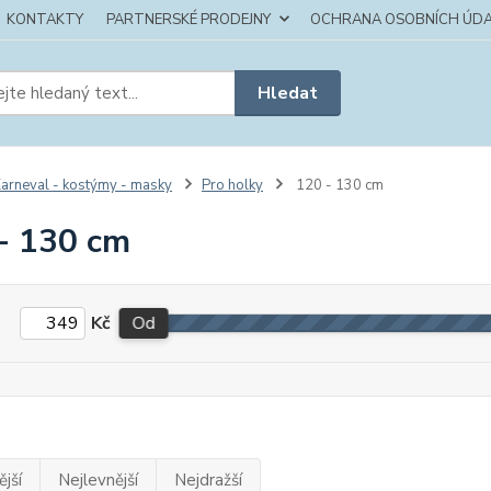
KONTAKTY
PARTNERSKÉ PRODEJNY
OCHRANA OSOBNÍCH ÚDA
Hledat
arneval - kostýmy - masky
Pro holky
120 - 130 cm
- 130 cm
Kč
Od
jší
Nejlevnější
Nejdražší