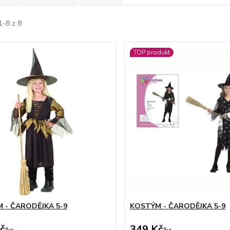
1-8 z 8
TOP produkt
 - ČARODĚJKA 5-9
KOSTÝM - ČARODĚJKA 5-9
č
349 Kč