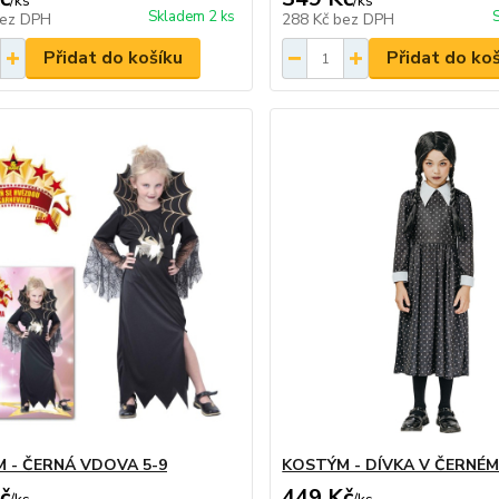
/
ks
/
ks
Skladem 2 ks
ez DPH
288 Kč
bez DPH
Přidat do košíku
Přidat do ko
 - ČERNÁ VDOVA 5-9
KOSTÝM - DÍVKA V ČERNÉM
č
449 Kč