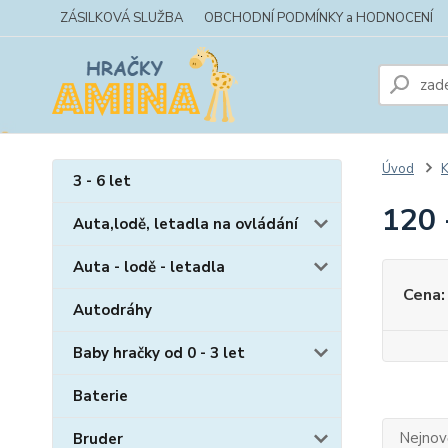
ZÁSILKOVÁ SLUŽBA
OBCHODNÍ PODMÍNKY a HODNOCENÍ
Úvod
K
3 - 6 let
120 
Auta,lodě, letadla na ovládání
Auta - lodě - letadla
Cena:
Autodráhy
Baby hračky od 0 - 3 let
Baterie
Nejnově
Bruder