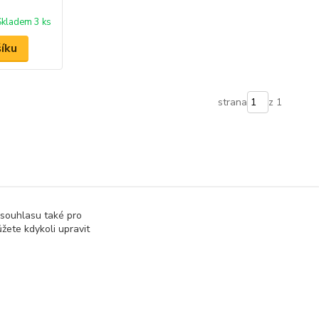
Skladem 3 ks
šíku
strana
z 1
 souhlasu také pro
žete kdykoli upravit