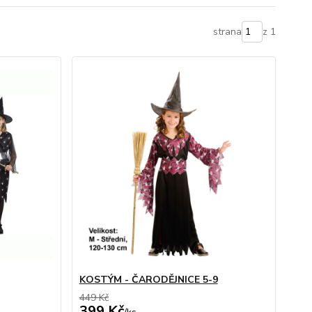
strana
z 1
KOSTÝM - ČARODĚJNICE 5-9
449 Kč
399 Kč