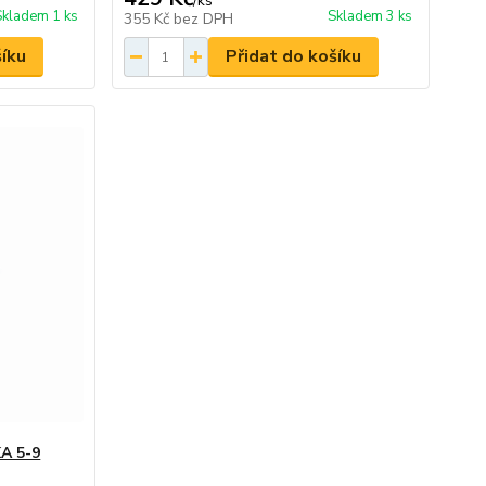
/
ks
Skladem 1 ks
Skladem 3 ks
355 Kč
bez DPH
šíku
Přidat do košíku
A 5-9