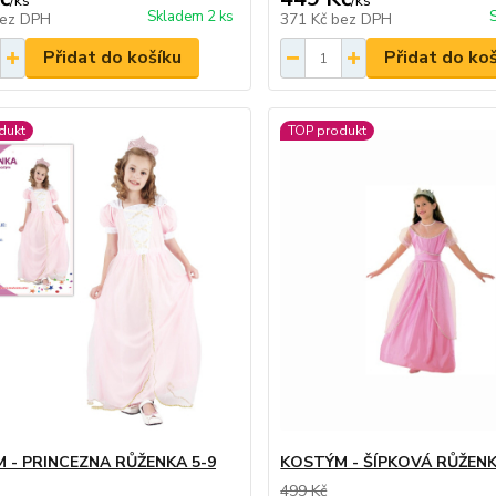
/
ks
/
ks
Skladem 2 ks
ez DPH
371 Kč
bez DPH
Přidat do košíku
Přidat do ko
dukt
TOP produkt
 - PRINCEZNA RŮŽENKA 5-9
KOSTÝM - ŠÍPKOVÁ RŮŽENK
499 Kč