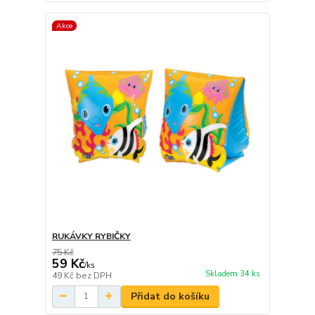
Akce
RUKÁVKY RYBIČKY
75 Kč
59 Kč
/
ks
Skladem 34 ks
49 Kč
bez DPH
Přidat do košíku