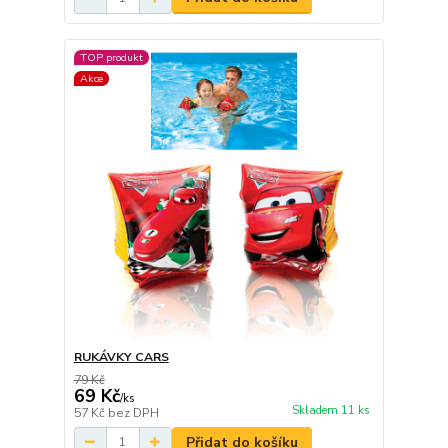
TOP produkt
Akce
RUKÁVKY CARS
79 Kč
69 Kč
/
ks
Skladem 11 ks
57 Kč
bez DPH
Přidat do košíku