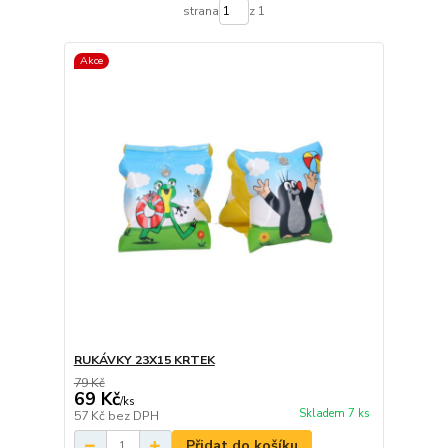
strana
z 1
Akce
RUKÁVKY 23X15 KRTEK
79 Kč
69 Kč
/
ks
Skladem 7 ks
57 Kč
bez DPH
Přidat do košíku