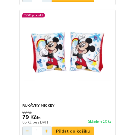
TOP produkt
RUKÁVKY MICKEY
89 Kč
79 Kč
/
ks
Skladem 10 ks
65 Kč
bez DPH
Přidat do košíku