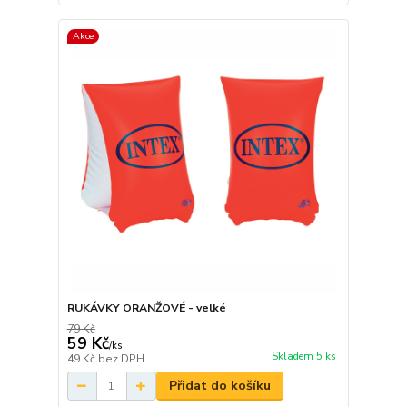
Akce
RUKÁVKY ORANŽOVÉ - velké
79 Kč
59 Kč
/
ks
Skladem 5 ks
49 Kč
bez DPH
Přidat do košíku