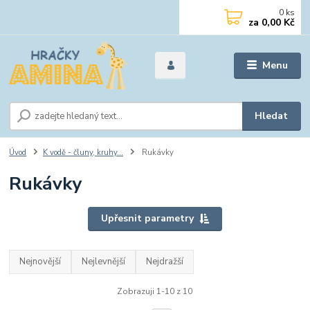
0
ks
za
0,00 Kč
Menu
Hledat
Úvod
K vodě - čluny, kruhy...
Rukávky
Rukávky
Upřesnit parametry
Nejnovější
Nejlevnější
Nejdražší
Zobrazuji 1-10 z 10