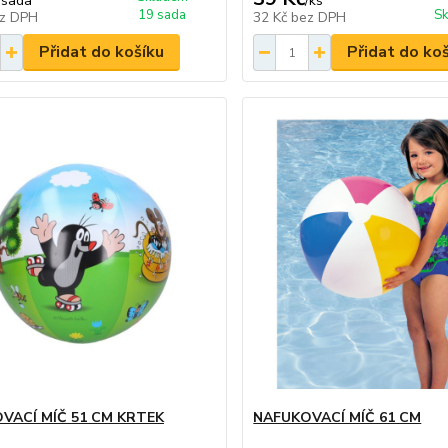
/
sada
/
ks
19 sada
Sk
z DPH
32 Kč
bez DPH
Přidat do košíku
Přidat do ko
VACÍ MÍČ 51 CM KRTEK
NAFUKOVACÍ MÍČ 61 CM