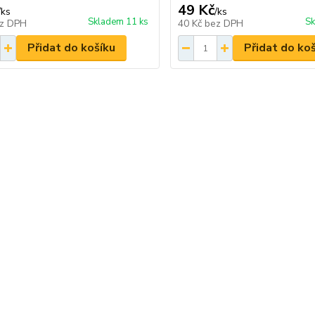
49 Kč
/
ks
/
ks
Skladem 11 ks
Sk
z DPH
40 Kč
bez DPH
Přidat do košíku
Přidat do ko