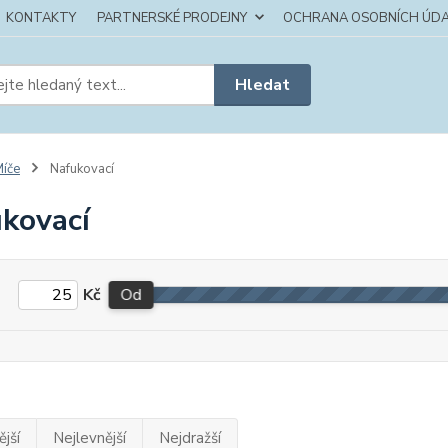
KONTAKTY
PARTNERSKÉ PRODEJNY
OCHRANA OSOBNÍCH ÚDA
Hledat
íče
Nafukovací
kovací
Kč
Od
jší
Nejlevnější
Nejdražší