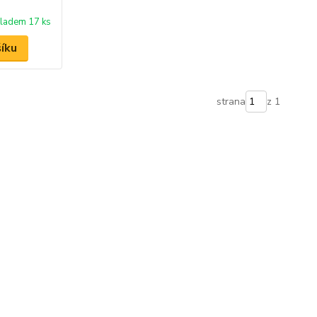
ladem 17 ks
šíku
strana
z 1