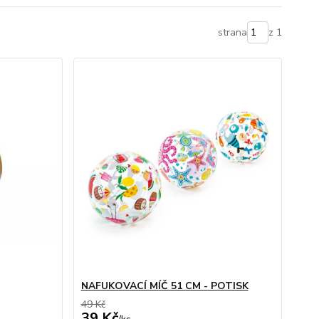
strana
z 1
NAFUKOVACÍ MÍČ 51 CM - POTISK
49 Kč
39 Kč