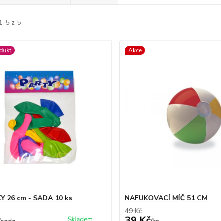
1-5 z 5
dukt
Akce
 26 cm - SADA 10 ks
NAFUKOVACÍ MÍČ 51 CM
49 Kč
39 Kč
Skladem