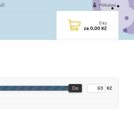
JŮ
Přihlášení
0
ks
za
0,00 Kč
Do
Kč