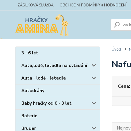
ZÁSILKOVÁ SLUŽBA
OBCHODNÍ PODMÍNKY a HODNOCENÍ
Úvod
M
3 - 6 let
Nafu
Auta,lodě, letadla na ovládání
Auta - lodě - letadla
Cena:
Autodráhy
Baby hračky od 0 - 3 let
Baterie
Nejnově
Bruder