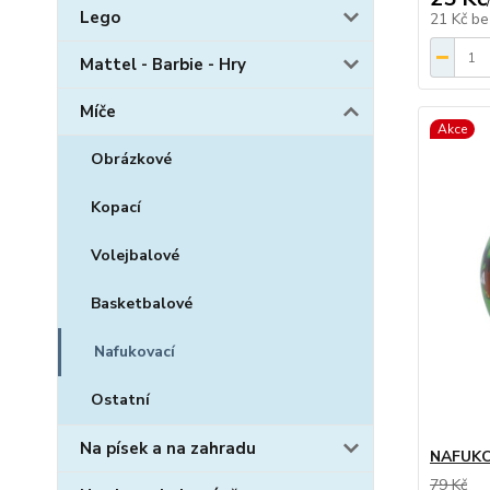
Lego
21 Kč
be
Mattel - Barbie - Hry
Míče
Akce
Obrázkové
Kopací
Volejbalové
Basketbalové
Nafukovací
Ostatní
Na písek a na zahradu
NAFUKO
79 Kč