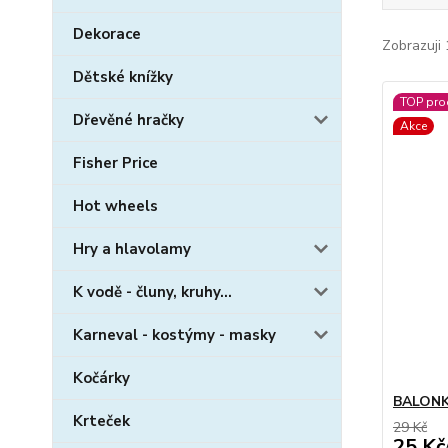
Dekorace
Zobrazuji 
Dětské knížky
TOP pro
Dřevěné hračky
Akce
Fisher Price
Hot wheels
Hry a hlavolamy
K vodě - čluny, kruhy...
Karneval - kostýmy - masky
Kočárky
BALONKY
Krteček
29 Kč
25 Kč