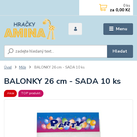
0
ks
za
0,00 Kč
Menu
Hledat
Úvod
Míče
BALONKY 26 cm - SADA 10 ks
BALONKY 26 cm - SADA 10 ks
Akce
TOP produkt