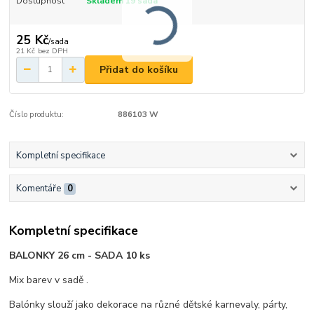
Dostupnost
Skladem 19 sada
25 Kč
/
sada
21 Kč
bez DPH
Přidat do košíku
Číslo produktu:
886103 W
Kompletní specifikace
Komentáře
0
Kompletní specifikace
BALONKY 26 cm - SADA 10 ks
Mix barev v sadě .
Balónky slouží jako dekorace na různé dětské karnevaly, párty,