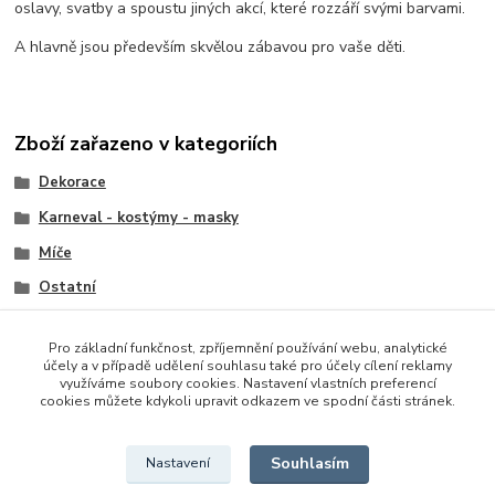
oslavy, svatby a spoustu jiných akcí, které rozzáří svými barvami.
A hlavně jsou především skvělou zábavou pro vaše děti.
Zboží zařazeno v kategoriích
Dekorace
Karneval - kostýmy - masky
Míče
Ostatní
Doplňky
Pro základní funkčnost, zpříjemnění používání webu, analytické
Nafukovací
účely a v případě udělení souhlasu také pro účely cílení reklamy
využíváme soubory cookies. Nastavení vlastních preferencí
Ostatní
cookies můžete kdykoli upravit odkazem ve spodní části stránek.
Legrácky a žertovné hračky
Souhlasím
Nastavení