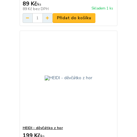
89 Kč
/
ks
Skladem 1 ks
89 Kč
bez DPH
Přidat do košíku
HEIDI - děvčátko z hor
199 Kč
/
ks