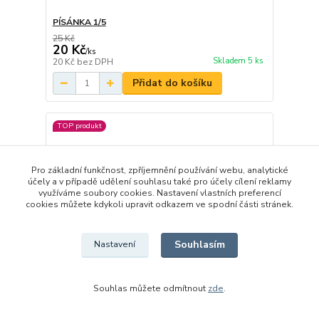
PÍSÁNKA 1/5
25 Kč
20 Kč
/
ks
Skladem 5 ks
20 Kč
bez DPH
Přidat do košíku
TOP produkt
Pro základní funkčnost, zpříjemnění používání webu, analytické
účely a v případě udělení souhlasu také pro účely cílení reklamy
využíváme soubory cookies. Nastavení vlastních preferencí
cookies můžete kdykoli upravit odkazem ve spodní části stránek.
Souhlasím
Nastavení
Souhlas můžete odmítnout
zde
.