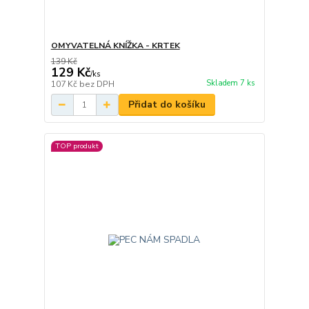
OMYVATELNÁ KNÍŽKA - KRTEK
139 Kč
129 Kč
/
ks
Skladem 7 ks
107 Kč
bez DPH
Přidat do košíku
TOP produkt