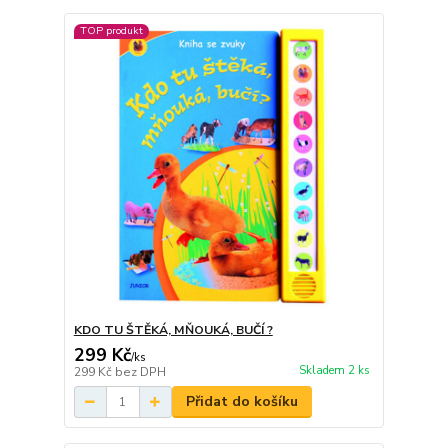
TOP produkt
KDO TU ŠTĚKÁ, MŇOUKÁ, BUČÍ ?
299 Kč
/
ks
Skladem 2 ks
299 Kč
bez DPH
Přidat do košíku