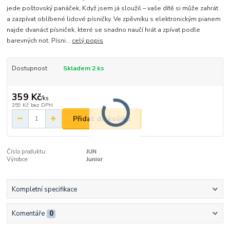
jede poštovský panáček, Když jsem já sloužil – vaše dítě si může zahrát
a zazpívat oblíbené lidové písničky. Ve zpěvníku s elektronickým pianem
najde dvanáct písniček, které se snadno naučí hrát a zpívat podle
barevných not. Písni...
celý popis
Dostupnost
Skladem 2 ks
359 Kč
/
ks
359 Kč
bez DPH
Přidat do košíku
Číslo produktu:
JUN
Výrobce:
Junior
Kompletní specifikace
Komentáře
0