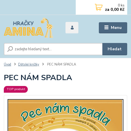
0
ks
za
0,00 Kč
Menu
Hledat
Úvod
Dětské knížky
PEC NÁM SPADLA
PEC NÁM SPADLA
TOP produkt