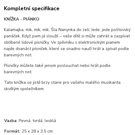
Kompletní specifikace
KNÍŽKA - PIÁNKO
Kalamajka, mik, mik, mik, Šla Nanynka do zelí, Jede, jede poštovský
panáček, Když jsem já sloužil – vaše dítě si může zahrát a zazpívat
oblíbené lidové písničky. Ve zpěvníku s elektronickým pianem
najde dvanáct písniček, které se snadno naučí hrát a zpívat podle
barevných not.
Písničky můžete také jenom poslouchat nebo hrát podle
barevných not.
Tato knížka se jistě brzy stane pro vašeho malého muzikanta
skvělým společníkem.
Vazba
:
Pevná, tvrdá, lesklá
Formát:
25
x 28 x 3,5 cm