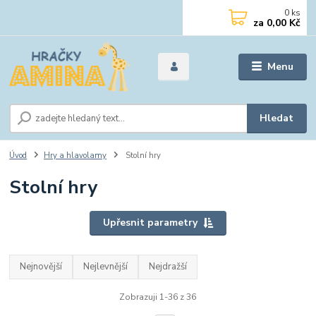
0
ks
za
0,00 Kč
Menu
Hledat
Úvod
Hry a hlavolamy
Stolní hry
Stolní hry
Upřesnit parametry
Nejnovější
Nejlevnější
Nejdražší
Zobrazuji 1-36 z 36