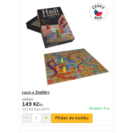
HADI A ŽEBŘÍKY
199 Kč
149 Kč
/
ks
Skladem 4 ks
123 Kč
bez DPH
Přidat do košíku