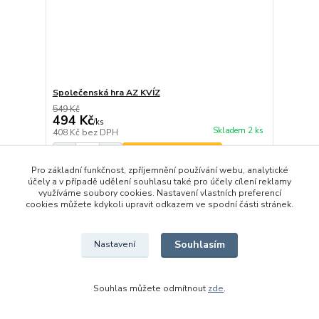
Společenská hra AZ KVÍZ
549 Kč
494 Kč
/
ks
Skladem 2 ks
408 Kč
bez DPH
Přidat do košíku
Pro základní funkčnost, zpříjemnění používání webu, analytické
účely a v případě udělení souhlasu také pro účely cílení reklamy
využíváme soubory cookies. Nastavení vlastních preferencí
TOP produkt
cookies můžete kdykoli upravit odkazem ve spodní části stránek.
Souhlasím
Nastavení
Souhlas můžete odmítnout
zde
.