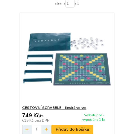
strana
z 1
CESTOVNÍ SCRABBLE - česká verze
749 Kč
Nedostupné -
/
ks
vyprodáno 1 ks
619 Kč
bez DPH
Přidat do košíku