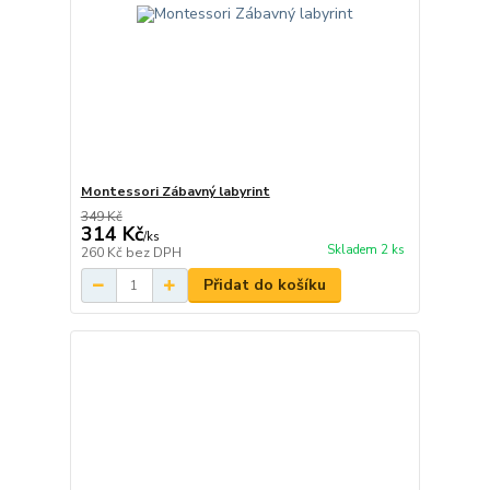
Montessori Zábavný labyrint
349 Kč
314 Kč
/
ks
Skladem 2 ks
260 Kč
bez DPH
Přidat do košíku