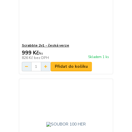
Scrabble 2v1 - česká verze
999 Kč
/
ks
Skladem 1 ks
826 Kč
bez DPH
Přidat do košíku