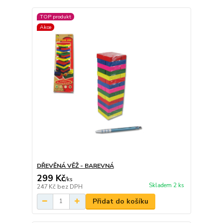
TOP produkt
Akce
DŘEVĚNÁ VĚŽ - BAREVNÁ
299 Kč
/
ks
Skladem 2 ks
247 Kč
bez DPH
Přidat do košíku