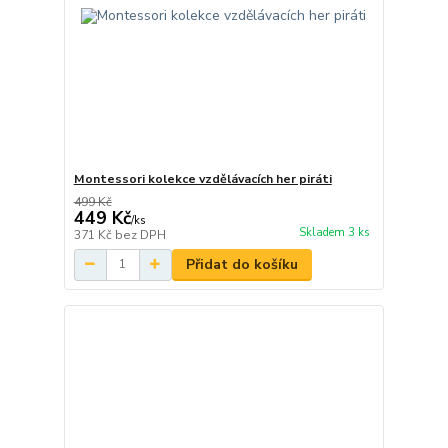
Montessori kolekce vzdělávacích her piráti
499 Kč
449 Kč
/
ks
Skladem 3 ks
371 Kč
bez DPH
Přidat do košíku