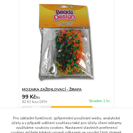
MOZAIKA ZAŽEHLOVACÍ - ŽIRAFA
99 Kč
/
ks
Skladem 2 ks
82 Kč
bez DPH
Přidat do košíku
Pro základní funkčnost, zpříjemnění používání webu, analytické
účely a v případě udělení souhlasu také pro účely cílení reklamy
využíváme soubory cookies. Nastavení vlastních preferencí
strana
z 1
cookies můžete kdykoli upravit odkazem ve spodní části stránek.