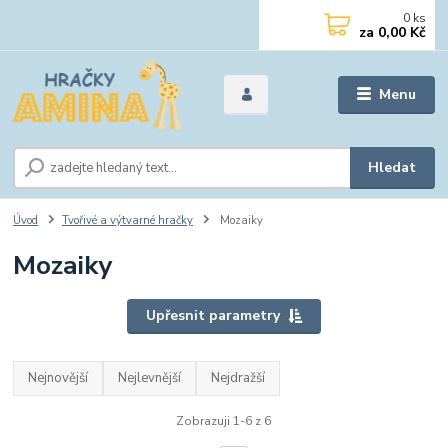
0
ks
za
0,00 Kč
Menu
Hledat
Úvod
Tvořivé a výtvarné hračky
Mozaiky
Mozaiky
Upřesnit parametry
Nejnovější
Nejlevnější
Nejdražší
Zobrazuji 1-6 z 6