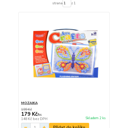
strana
z 1
MOZAIKA
199 Kč
179 Kč
/
ks
Skladem 2 ks
148 Kč
bez DPH
Přidat do košíku