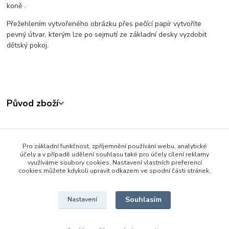
koně .
Přežehlením vytvořeného obrázku přes pečící papír vytvoříte
pevný útvar, kterým lze po sejmutí ze základní desky vyzdobit
dětský pokoj.
Původ zboží
Zboží zařazeno v kategoriích
Pro základní funkčnost, zpříjemnění používání webu, analytické
Tvořivé a výtvarné hračky
účely a v případě udělení souhlasu také pro účely cílení reklamy
využíváme soubory cookies. Nastavení vlastních preferencí
Mozaiky
cookies můžete kdykoli upravit odkazem ve spodní části stránek.
Tvořivé sady
Souhlasím
Nastavení