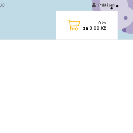
JŮ
Přihlášení
0
ks
za
0,00 Kč