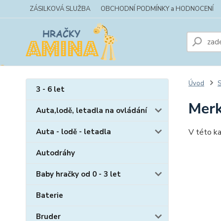
ZÁSILKOVÁ SLUŽBA
OBCHODNÍ PODMÍNKY a HODNOCENÍ
Úvod
S
3 - 6 let
Mer
Auta,lodě, letadla na ovládání
Auta - lodě - letadla
V této ka
Autodráhy
Baby hračky od 0 - 3 let
Baterie
Bruder