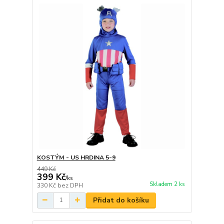
KOSTÝM - US HRDINA 5-9
449 Kč
399 Kč
/
ks
Skladem 2 ks
330 Kč
bez DPH
Přidat do košíku