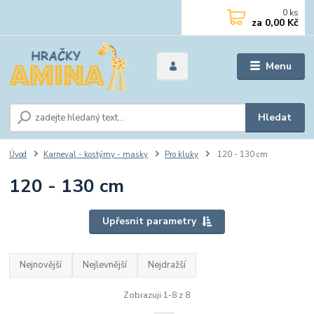
0
ks
za
0,00 Kč
Menu
Hledat
Úvod
Karneval - kostýmy - masky
Pro kluky
120 - 130 cm
120 - 130 cm
Upřesnit parametry
Nejnovější
Nejlevnější
Nejdražší
Zobrazuji 1-8 z 8