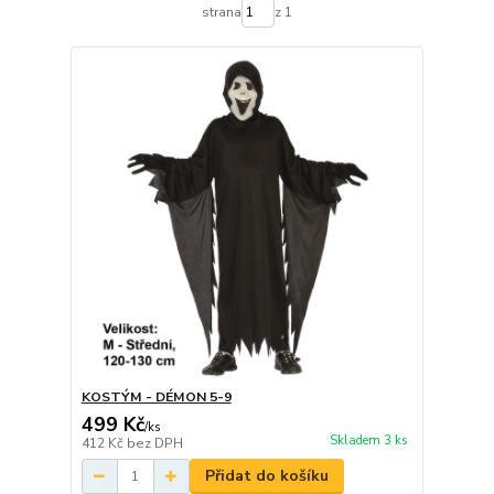
strana
z 1
KOSTÝM - DÉMON 5-9
499 Kč
/
ks
Skladem 3 ks
412 Kč
bez DPH
Přidat do košíku