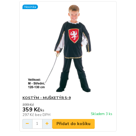
Novinka
KOSTÝM - MUŠKETÝR 5-9
399 Kč
359 Kč
/
ks
Skladem 3 ks
297 Kč
bez DPH
Přidat do košíku