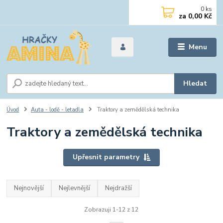
0
ks
za
0,00 Kč
Menu
Hledat
Úvod
Auta - lodě - letadla
Traktory a zemědělská technika
Traktory a zemědělská technika
Upřesnit parametry
Nejnovější
Nejlevnější
Nejdražší
Zobrazuji 1-12 z 12