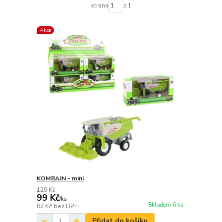
strana
z 1
Akce
KOMBAJN - mini
129 Kč
99 Kč
/
ks
Skladem 6 ks
82 Kč
bez DPH
Přidat do košíku