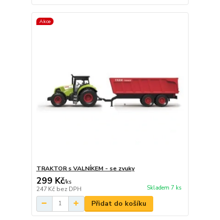
Akce
TRAKTOR s VALNÍKEM - se zvuky
299 Kč
/
ks
Skladem 7 ks
247 Kč
bez DPH
Přidat do košíku