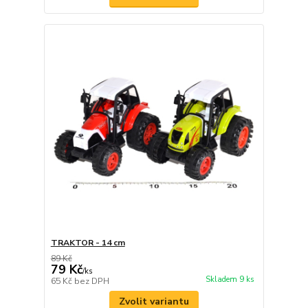
TRAKTOR - 14 cm
89 Kč
79 Kč
/
ks
Skladem 9 ks
65 Kč
bez DPH
Zvolit variantu