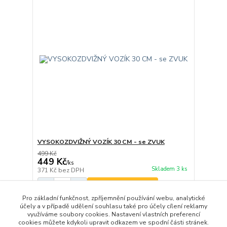
VYSOKOZDVIŽNÝ VOZÍK 30 CM - se ZVUK
499 Kč
449 Kč
/
ks
Skladem 3 ks
371 Kč
bez DPH
Přidat do košíku
Pro základní funkčnost, zpříjemnění používání webu, analytické
účely a v případě udělení souhlasu také pro účely cílení reklamy
využíváme soubory cookies. Nastavení vlastních preferencí
strana
z 1
cookies můžete kdykoli upravit odkazem ve spodní části stránek.