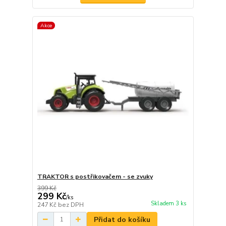
Akce
TRAKTOR s postřikovačem - se zvuky
399 Kč
299 Kč
/
ks
Skladem 3 ks
247 Kč
bez DPH
Přidat do košíku