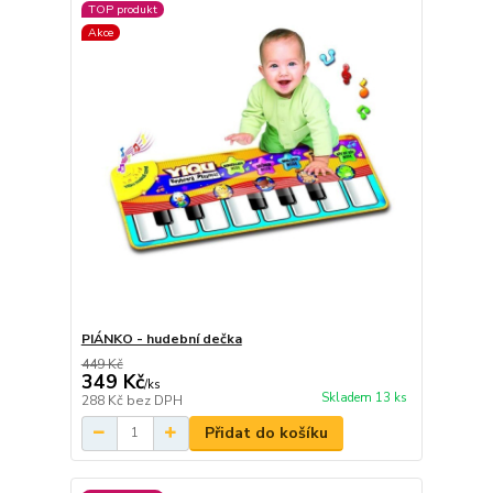
TOP produkt
Akce
PIÁNKO - hudební dečka
449 Kč
349 Kč
/
ks
Skladem 13 ks
288 Kč
bez DPH
Přidat do košíku