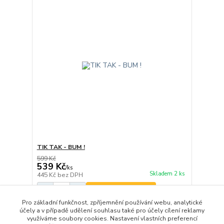
TIK TAK - BUM !
599 Kč
539 Kč
/
ks
Skladem 2 ks
445 Kč
bez DPH
Přidat do košíku
Pro základní funkčnost, zpříjemnění používání webu, analytické
účely a v případě udělení souhlasu také pro účely cílení reklamy
využíváme soubory cookies. Nastavení vlastních preferencí
strana
z 1