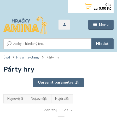
0
ks
za
0,00 Kč
Menu
Hledat
Úvod
Hry a hlavolamy
Párty hry
Párty hry
Upřesnit parametry
Nejnovější
Nejlevnější
Nejdražší
Zobrazuji 1-12 z 12