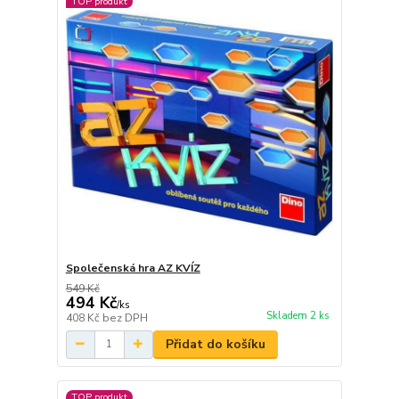
TOP produkt
Společenská hra AZ KVÍZ
549 Kč
494 Kč
/
ks
Skladem 2 ks
408 Kč
bez DPH
Přidat do košíku
TOP produkt