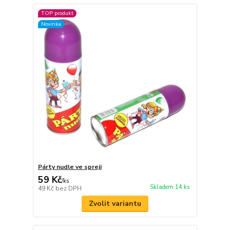
TOP produkt
Novinka
Párty nudle ve spreji
59 Kč
/
ks
Skladem 14 ks
49 Kč
bez DPH
Zvolit variantu