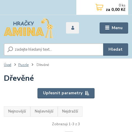
0
ks
za
0,00 Kč
Menu
Hledat
Úvod
Puzzle
Dřevěné
Dřevěné
Upřesnit parametry
Nejnovější
Nejlevnější
Nejdražší
Zobrazuji 1-3 z 3