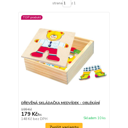
strana
z 1
TOP produkt
DŘEVĚNÁ SKLÁDAČKA MEDVÍDEK - OBLÉKÁNÍ
199 Kč
179 Kč
/
ks
Skladem 10 ks
148 Kč
bez DPH
Zvolit variantu