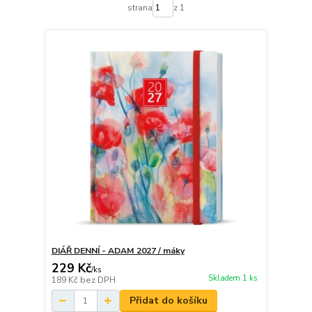
strana
z 1
DIÁŘ DENNÍ - ADAM 2027 / máky
229 Kč
/
ks
Skladem 1 ks
189 Kč
bez DPH
Přidat do košíku