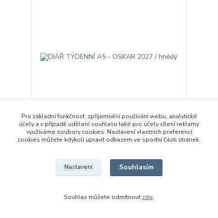
Pro základní funkčnost, zpříjemnění používání webu, analytické
účely a v případě udělení souhlasu také pro účely cílení reklamy
využíváme soubory cookies. Nastavení vlastních preferencí
DIÁŘ TÝDENNÍ A5 - OSKAR 2027 / hnědý
cookies můžete kdykoli upravit odkazem ve spodní části stránek.
215 Kč
/
ks
Skladem 1 ks
178 Kč
bez DPH
Souhlasím
Nastavení
Přidat do košíku
Souhlas můžete odmítnout
zde
.