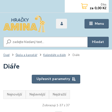
0
ks
za
0,00 Kč
Menu
Hledat
Úvod
Škola a kancelář
Kalendáře a diáře
Diáře
Diáře
Upřesnit parametry
Nejnovější
Nejlevnější
Nejdražší
Zobrazuji 1-37 z 37