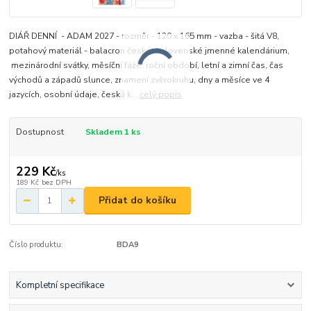
DIÁŘ DENNÍ - ADAM 2027 - rozměr - 120 x 165 mm - vazba - šitá V8,
potahový materiál - balacron české a slovenské jmenné kalendárium,
mezinárodní svátky, měsíční fáze, roční období, letní a zimní čas, čas
východů a západů slunce, znamení zvěrokruhu, dny a měsíce ve 4
jazycích, osobní údaje, česká k...
celý popis
Dostupnost
Skladem 1 ks
229 Kč
/
ks
189 Kč
bez DPH
Přidat do košíku
Číslo produktu:
BDA9
Kompletní specifikace