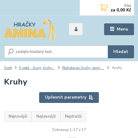
0
ks
za
0,00 Kč
Menu
Hledat
Úvod
K vodě - čluny, kruhy...
Nafukovací kruhy, vesty ...
Kruhy
Kruhy
Upřesnit parametry
Nejnovější
Nejlevnější
Nejdražší
Zobrazuji 1-17 z 17