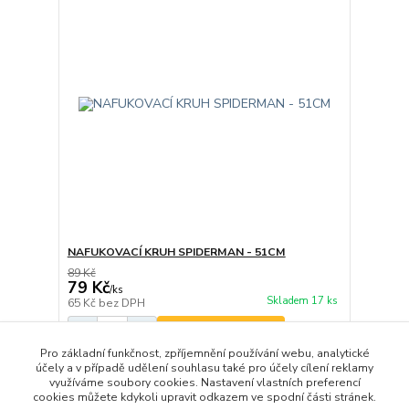
NAFUKOVACÍ KRUH SPIDERMAN - 51CM
89 Kč
79 Kč
/
ks
Skladem 17 ks
65 Kč
bez DPH
Přidat do košíku
Pro základní funkčnost, zpříjemnění používání webu, analytické
účely a v případě udělení souhlasu také pro účely cílení reklamy
využíváme soubory cookies. Nastavení vlastních preferencí
strana
z 1
cookies můžete kdykoli upravit odkazem ve spodní části stránek.