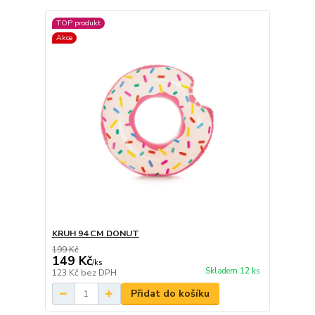
TOP produkt
Akce
KRUH 94 CM DONUT
199 Kč
149 Kč
/
ks
Skladem 12 ks
123 Kč
bez DPH
Přidat do košíku