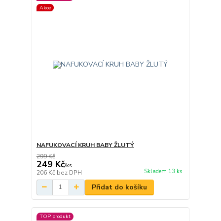
Akce
NAFUKOVACÍ KRUH BABY ŽLUTÝ
299 Kč
249 Kč
/
ks
Skladem 13 ks
206 Kč
bez DPH
Přidat do košíku
TOP produkt