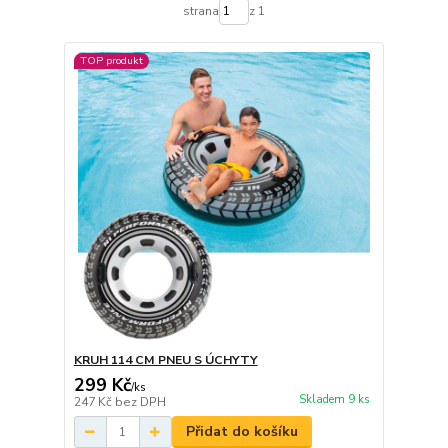
strana
z 1
TOP produkt
KRUH 114 CM PNEU S ÚCHYTY
299 Kč
/
ks
Skladem 9 ks
247 Kč
bez DPH
Přidat do košíku