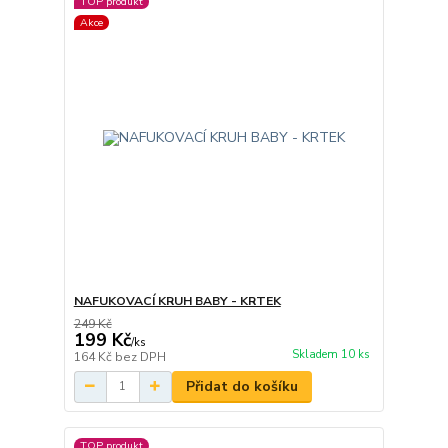
TOP produkt
Akce
NAFUKOVACÍ KRUH BABY - KRTEK
249 Kč
199 Kč
/
ks
Skladem 10 ks
164 Kč
bez DPH
Přidat do košíku
TOP produkt