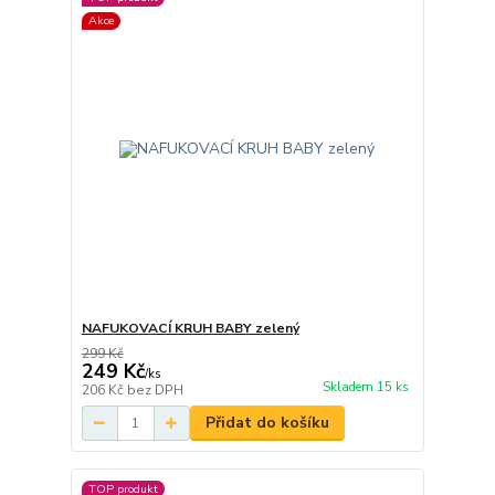
Akce
NAFUKOVACÍ KRUH BABY zelený
299 Kč
249 Kč
/
ks
Skladem 15 ks
206 Kč
bez DPH
Přidat do košíku
TOP produkt