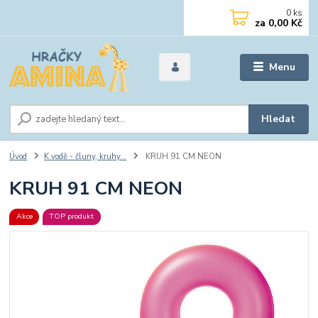
0
ks
za
0,00 Kč
Menu
Hledat
Úvod
K vodě - čluny, kruhy...
KRUH 91 CM NEON
KRUH 91 CM NEON
Akce
TOP produkt