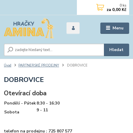
0
ks
za
0,00 Kč
Menu
Hledat
Úvod
PARTNERSKÉ PRODEJNY
DOBROVICE
DOBROVICE
Otevírací doba
Pondělí - Pátek
8:30 - 16:30
9
- 11
Sobota
telefon na prodejnu : 725 807 577