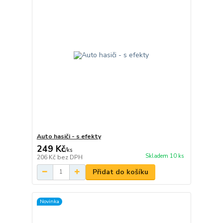
Auto hasiči - s efekty
249 Kč
/
ks
Skladem 10 ks
206 Kč
bez DPH
Přidat do košíku
Novinka