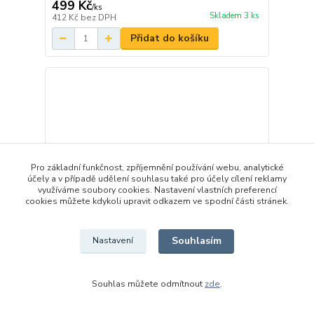
499 Kč
/
ks
Skladem 3 ks
412 Kč
bez DPH
Přidat do košíku
Pro základní funkčnost, zpříjemnění používání webu, analytické
účely a v případě udělení souhlasu také pro účely cílení reklamy
využíváme soubory cookies. Nastavení vlastních preferencí
cookies můžete kdykoli upravit odkazem ve spodní části stránek.
Souhlasím
Nastavení
Souhlas můžete odmítnout
zde
.
MAŠINKA
129 Kč