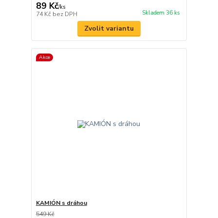
89 Kč
/
ks
Skladem 36 ks
74 Kč
bez DPH
Zvolit variantu
Akce
KAMIÓN s dráhou
549 Kč