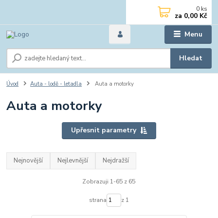
0
ks
za
0,00 Kč
Menu
Hledat
Úvod
Auta - lodě - letadla
Auta a motorky
Auta a motorky
Upřesnit parametry
Nejnovější
Nejlevnější
Nejdražší
Zobrazuji 1-65 z 65
strana
z 1