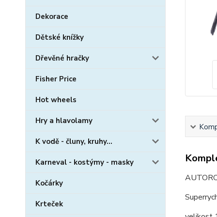
Dekorace
Dětské knížky
Dřevěné hračky
Fisher Price
Hot wheels
Hry a hlavolamy
Kompl
K vodě - čluny, kruhy...
Komple
Karneval - kostýmy - masky
AUTOROB
Kočárky
Superrych
Krteček
velikost