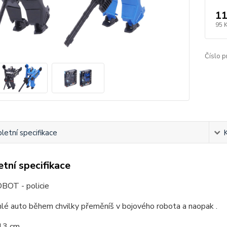
11
95 
Číslo p
etní specifikace
tní specifikace
OT - policie
lé auto během chvilky přeměníš v bojového robota a naopak .
 13 cm