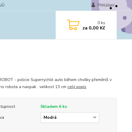
JŮ
Přihlášení
0
ks
za
0,00 Kč
BOT - policie Superrychlé auto během chvilky přeměníš v
ho robota a naopak . velikost 13 cm
celý popis
tupnost
Skladem 6 ks
va