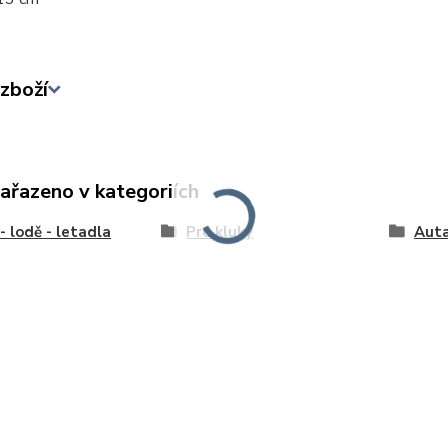
zboží
zařazeno v kategoriích
- lodě - letadla
Pro kluky
Auta