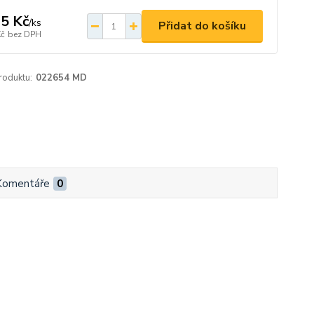
5 Kč
/
ks
Přidat do košíku
Kč
bez DPH
roduktu:
022654 MD
Komentáře
0