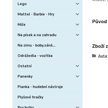
Lego
Mattel - Barbie - Hry
Původ 
Míče
Na písek a na zahradu
Na zimu - boby,sáně...
Zboží 
Odrážedla - vozítka
Auta 
Ostatní
Panenky
Pianka - hudební nástroje
Plyšové hračky
Pro holky