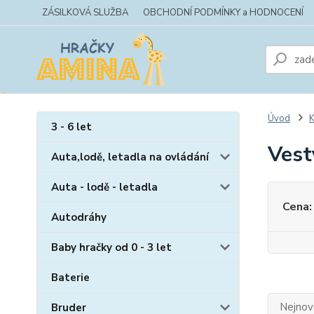
ZÁSILKOVÁ SLUŽBA
OBCHODNÍ PODMÍNKY a HODNOCENÍ
Úvod
K
3 - 6 let
Vest
Auta,lodě, letadla na ovládání
Auta - lodě - letadla
Cena:
Autodráhy
Baby hračky od 0 - 3 let
Baterie
Nejnově
Bruder