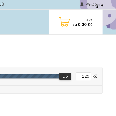
JŮ
Přihlášení
0
ks
za
0,00 Kč
Do
Kč