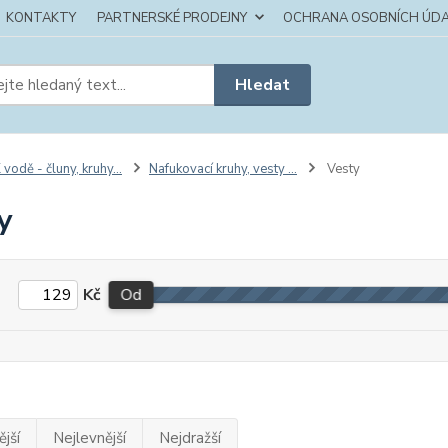
KONTAKTY
PARTNERSKÉ PRODEJNY
OCHRANA OSOBNÍCH ÚDA
Hledat
 vodě - čluny, kruhy...
Nafukovací kruhy, vesty ...
Vesty
y
Kč
Od
jší
Nejlevnější
Nejdražší