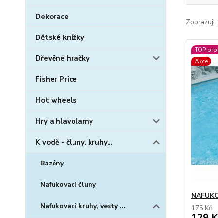
Dekorace
Zobrazuji 
Dětské knížky
TOP pro
Dřevěné hračky
Akce
Fisher Price
Hot wheels
Hry a hlavolamy
K vodě - čluny, kruhy...
Bazény
Nafukovací čluny
NAFUKO
Nafukovací kruhy, vesty ...
175 Kč
129 K