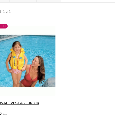
1-1 z 1
dukt
VACÍ VESTA - JUNIOR
č