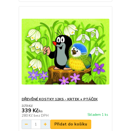
DŘEVĚNÉ KOSTKY 12KS - KRTEK + PTÁČEK
379 Kč
339 Kč
/
ks
Skladem 1 ks
280 Kč
bez DPH
Přidat do košíku