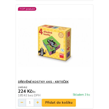
TOP produkt
DŘEVĚNÉ KOSTKY 4 KS - KRTEČEK
249 Kč
224 Kč
/
ks
Skladem 3 ks
185 Kč
bez DPH
Přidat do košíku