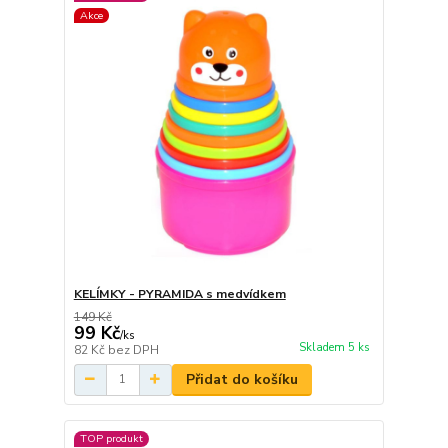
Akce
KELÍMKY - PYRAMIDA s medvídkem
149 Kč
99 Kč
/
ks
Skladem 5 ks
82 Kč
bez DPH
Přidat do košíku
TOP produkt