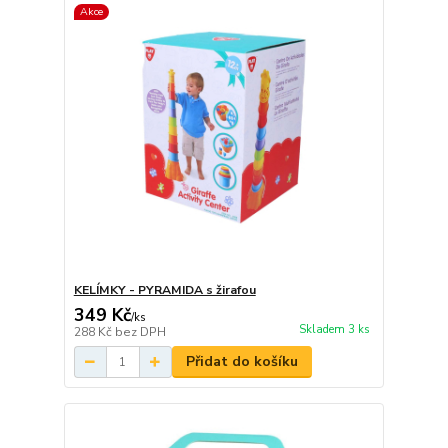
Akce
KELÍMKY - PYRAMIDA s žirafou
349 Kč
/
ks
Skladem 3 ks
288 Kč
bez DPH
Přidat do košíku