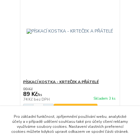
PÍSKACÍ KOSTKA - KRTEČEK A PŘÁTELÉ
99 Kč
89 Kč
/
ks
Skladem 3 ks
74 Kč
bez DPH
Přidat do košíku
Pro základní funkčnost, zpříjemnění používání webu, analytické
účely a v případě udělení souhlasu také pro účely cílení reklamy
využíváme soubory cookies. Nastavení vlastních preferencí
strana
z 1
cookies můžete kdykoli upravit odkazem ve spodní části stránek.