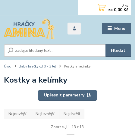
0
ks
za
0,00 Kč
Menu
Hledat
Úvod
Baby hračky od 0 - 3 let
Kostky a kelímky
Kostky a kelímky
Upřesnit parametry
Nejnovější
Nejlevnější
Nejdražší
Zobrazuji 1-13 z 13