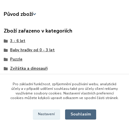
Původ zboží
Zboží zařazeno v kategoriích
3 - 6 let
Baby hračky od 0 - 3 let
Puzzle
Zvířátka a dinosauři
Vkládačky a skládačky
Pro základní funkčnost, zpříjemnění používání webu, analytické
Kostky a kelímky
účely a v případě udělení souhlasu také pro účely cílení reklamy
využíváme soubory cookies. Nastavení vlastních preferencí
Ostatní
cookies můžete kdykoli upravit odkazem ve spodní části stránek.
Domácí
Souhlasím
Nastavení