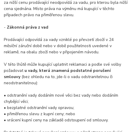
za nižší cenu prodávající neodpovídá za vadu, pro kterou byla nižší
cena sjednána. Místo práva na výměnu má kupující v těchto
případech právo na přiměřenou slevu.
-
Zákonná práva z vad
Prodávající odpovídá za vady vzniklé po převzetí zboží v 24
měsíční záruční době nebo v době použitelnosti uvedené v
reklamě, na obalu zboží nebo v připojeném návodu.
V této lhůtě může kupující uplatnit reklamaci a podle své volby
požadovat
u vady, která znamená podstatné porušení
smlouvy
(bez ohledu na to, jde-li o vadu odstranitelnou či
neodstranitelnou):
• odstranění vady dodáním nové věci bez vady nebo dodáním
chybějící věci;
• bezplatné odstranění vady opravou;
• přiměřenou slevu z kupní ceny; nebo
• vrácení kupní ceny na základě odstoupení od smlouvy.