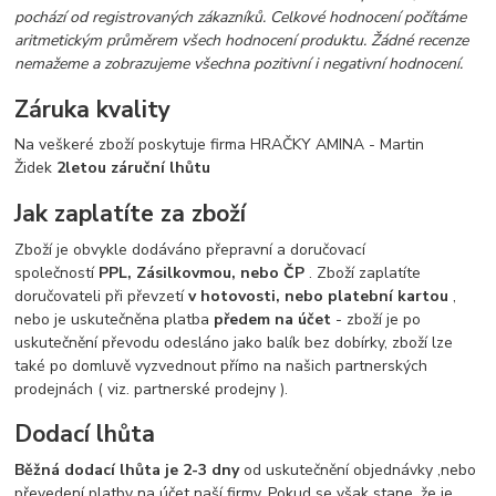
pochází od registrovaných zákazníků. Celkové hodnocení počítáme
aritmetickým průměrem všech hodnocení produktu. Žádné recenze
nemažeme a zobrazujeme všechna pozitivní i negativní hodnocení.
Záruka kvality
Na veškeré zboží poskytuje firma HRAČKY AMINA - Martin
Židek
2letou záruční lhůtu
Jak zaplatíte za zboží
Zboží je obvykle dodáváno přepravní a doručovací
společností
PPL, Zásilkovmou, nebo ČP
. Zboží zaplatíte
doručovateli při převzetí
v hotovosti, nebo platební kartou
,
nebo je uskutečněna platba
předem na účet
- zboží je po
uskutečnění převodu odesláno jako balík bez dobírky, zboží lze
také po domluvě vyzvednout přímo na našich partnerských
prodejnách ( viz. partnerské prodejny ).
Dodací lhůta
Běžná dodací lhůta je 2-3 dny
od uskutečnění objednávky ,nebo
převedení platby na účet naší firmy. Pokud se však stane, že je