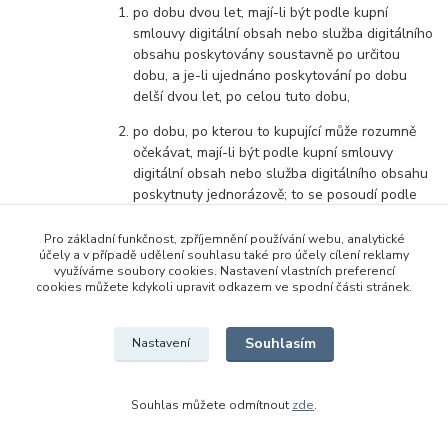
po dobu dvou let, mají-li být podle kupní
smlouvy digitální obsah nebo služba digitálního
obsahu poskytovány soustavně po určitou
dobu, a je-li ujednáno poskytování po dobu
delší dvou let, po celou tuto dobu,
po dobu, po kterou to kupující může rozumně
očekávat, mají-li být podle kupní smlouvy
digitální obsah nebo služba digitálního obsahu
poskytnuty jednorázově; to se posoudí podle
druhu a účelu věci, povahy digitálního obsahu
nebo služby digitálního obsahu a s
Pro základní funkčnost, zpříjemnění používání webu, analytické
účely a v případě udělení souhlasu také pro účely cílení reklamy
přihlédnutím k okolnostem při uzavření kupní
využíváme soubory cookies. Nastavení vlastních preferencí
smlouvy a povaze závazku.
cookies můžete kdykoli upravit odkazem ve spodní části stránek.
Ustanovení čl. 7.8. obchodních podmínek neplatí v
případě, že prodávající kupujícího před uzavřením
Souhlasím
Nastavení
kupní smlouvy zvlášť upozornil, že aktualizace
poskytovány nebudou a kupující s tím při uzavírání
kupní smlouvy výslovně souhlasil.
Souhlas můžete odmítnout
zde
.
Neprovedl-li kupující aktualizaci v přiměřené době,