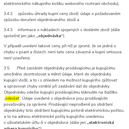
elektronického nákupního košíku webového rozhraní obchodu),
3.4.2. způsobu úhrady kupní ceny zboží, údaje o požadovaném
způsobu doručení objednávaného zboží a
3.4.3. informace o nákladech spojených s dodáním zboží (dále
společně jen jako
„objednávka“
).
V případě uvedení takové ceny, při níž je zjevné, že se jedná o
chybu v psaní a číslech, není tato cena závazná a kupní smlouva
není uzavřena.
3.5. Před zasláním objednávky prodávajícímu je kupujícímu
umožněno zkontrolovat a měnit údaje, které do objednávky
kupující vložil, a to i s ohledem na možnost kupujícího zjišťovat
a opravovat chyby vzniklé při zadávání dat do objednávky.
Objednávku odešle kupující prodávajícímu kliknutím na tlačítko
„
odeslat
“. Údaje uvedené v objednávce jsou prodávajícím
považovány za správné. Prodávající neprodleně po obdržení
objednávky toto obdržení kupujícímu potvrdí elektronickou poštou,
a to na adresu elektronické pošty kupujícího uvedenou
v uživatelském účtu či v objednávce (dále jen
„elektronická
adresa kupujícího“
).