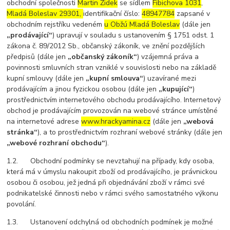
obchodní společnosti
Martin Židek
se sídlem
Fibichova 1031
,
Mladá Boleslav 29301,
identifikační číslo:
48947784
zapsané v
obchodním rejstříku vedeném
u Obžú Mladá Boleslav
(dále jen
„prodávající“
) upravují v souladu s ustanovením § 1751 odst. 1
zákona č. 89/2012 Sb., občanský zákoník, ve znění pozdějších
předpisů (dále jen
„občanský zákoník“
) vzájemná práva a
povinnosti smluvních stran vzniklé v souvislosti nebo na základě
kupní smlouvy (dále jen
„kupní smlouva“
) uzavírané mezi
prodávajícím a jinou fyzickou osobou (dále jen
„kupující“
)
prostřednictvím internetového obchodu prodávajícího. Internetový
obchod je prodávajícím provozován na webové stránce umístěné
na internetové adrese
www.hrackyamina.cz
(dále jen
„webová
stránka“
), a to prostřednictvím rozhraní webové stránky (dále jen
„webové rozhraní obchodu“
).
1.2. Obchodní podmínky se nevztahují na případy, kdy osoba,
která má v úmyslu nakoupit zboží od prodávajícího, je právnickou
osobou či osobou, jež jedná při objednávání zboží v rámci své
podnikatelské činnosti nebo v rámci svého samostatného výkonu
povolání.
1.3. Ustanovení odchylná od obchodních podmínek je možné