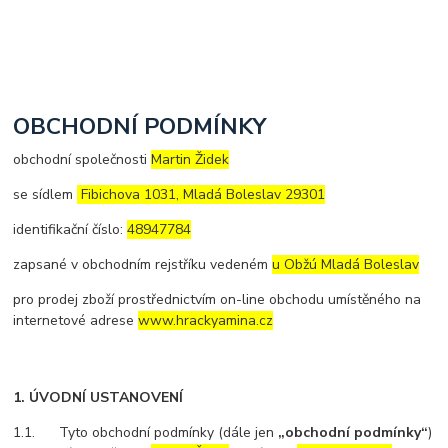
OBCHODNÍ PODMÍNKY
obchodní společnosti
Martin Židek
se sídlem
Fibichova 1031, Mladá Boleslav 29301
identifikační číslo:
48947784
zapsané v obchodním rejstříku vedeném
u Obžú Mladá Boleslav
pro prodej zboží prostřednictvím on-line obchodu umístěného na
internetové adrese
www.hrackyamina.cz
1. ÚVODNÍ USTANOVENÍ
1.1. Tyto obchodní podmínky (dále jen
„obchodní podmínky“
)