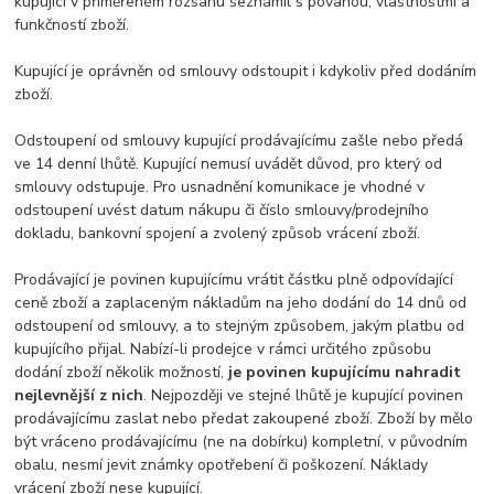
kupující v přiměřeném rozsahu seznámil s povahou, vlastnostmi a
funkčností zboží.
Kupující je oprávněn od smlouvy odstoupit i kdykoliv před dodáním
zboží.
Odstoupení od smlouvy kupující prodávajícímu zašle nebo předá
ve 14 denní lhůtě. Kupující nemusí uvádět důvod, pro který od
smlouvy odstupuje. Pro usnadnění komunikace je vhodné v
odstoupení uvést datum nákupu či číslo smlouvy/prodejního
dokladu, bankovní spojení a zvolený způsob vrácení zboží.
Prodávající je povinen kupujícímu vrátit částku plně odpovídající
ceně zboží a zaplaceným nákladům na jeho dodání do 14 dnů od
odstoupení od smlouvy, a to stejným způsobem, jakým platbu od
kupujícího přijal. Nabízí-li prodejce v rámci určitého způsobu
dodání zboží několik možností,
je povinen kupujícímu nahradit
nejlevnější z nich
. Nejpozději ve stejné lhůtě je kupující povinen
prodávajícímu zaslat nebo předat zakoupené zboží. Zboží by mělo
být vráceno prodávajícímu (ne na dobírku) kompletní, v původním
obalu, nesmí jevit známky opotřebení či poškození. Náklady
vrácení zboží nese kupující.