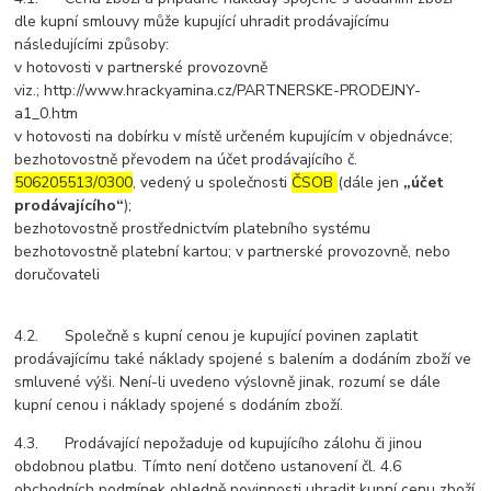
dle kupní smlouvy může kupující uhradit prodávajícímu
následujícími způsoby:
v hotovosti v partnerské provozovně
viz.; http://www.hrackyamina.cz/PARTNERSKE-PRODEJNY-
a1_0.htm
v hotovosti na dobírku v místě určeném kupujícím v objednávce;
bezhotovostně převodem na účet prodávajícího č.
506205513/0300
, vedený u společnosti
ČSOB
(dále jen
„účet
prodávajícího“
);
bezhotovostně prostřednictvím platebního systému
bezhotovostně platební kartou; v partnerské provozovně, nebo
doručovateli
4.2. Společně s kupní cenou je kupující povinen zaplatit
prodávajícímu také náklady spojené s balením a dodáním zboží ve
smluvené výši. Není-li uvedeno výslovně jinak, rozumí se dále
kupní cenou i náklady spojené s dodáním zboží.
4.3. Prodávající nepožaduje od kupujícího zálohu či jinou
obdobnou platbu. Tímto není dotčeno ustanovení čl. 4.6
obchodních podmínek ohledně povinnosti uhradit kupní cenu zboží