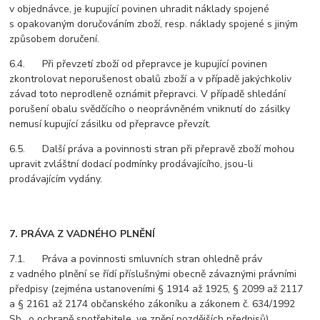
v objednávce, je kupující povinen uhradit náklady spojené
s opakovaným doručováním zboží, resp. náklady spojené s jiným
způsobem doručení.
6.4. Při převzetí zboží od přepravce je kupující povinen
zkontrolovat neporušenost obalů zboží a v případě jakýchkoliv
závad toto neprodleně oznámit přepravci. V případě shledání
porušení obalu svědčícího o neoprávněném vniknutí do zásilky
nemusí kupující zásilku od přepravce převzít.
6.5. Další práva a povinnosti stran při přepravě zboží mohou
upravit zvláštní dodací podmínky prodávajícího, jsou-li
prodávajícím vydány.
7. PRÁVA Z VADNÉHO PLNĚNÍ
7.1. Práva a povinnosti smluvních stran ohledně práv
z vadného plnění se řídí příslušnými obecně závaznými právními
předpisy (zejména ustanoveními § 1914 až 1925, § 2099 až 2117
a § 2161 až 2174 občanského zákoníku a zákonem č. 634/1992
Sb., o ochraně spotřebitele, ve znění pozdějších předpisů).