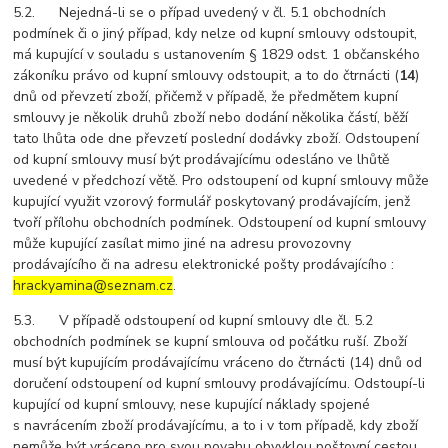
5.2. Nejedná-li se o případ uvedený v čl. 5.1 obchodních
podmínek či o jiný případ, kdy nelze od kupní smlouvy odstoupit,
má kupující v souladu s ustanovením § 1829 odst. 1 občanského
zákoníku právo od kupní smlouvy odstoupit, a to do čtrnácti (
14
)
dnů od převzetí zboží, přičemž v případě, že předmětem kupní
smlouvy je několik druhů zboží nebo dodání několika částí, běží
tato lhůta ode dne převzetí poslední dodávky zboží. Odstoupení
od kupní smlouvy musí být prodávajícímu odesláno ve lhůtě
uvedené v předchozí větě. Pro odstoupení od kupní smlouvy může
kupující využit vzorový formulář poskytovaný prodávajícím, jenž
tvoří přílohu obchodních podmínek. Odstoupení od kupní smlouvy
může kupující zasílat mimo jiné na adresu provozovny
prodávajícího či na adresu elektronické pošty prodávajícího :
hrackyamina@seznam.cz
.
5.3. V případě odstoupení od kupní smlouvy dle čl. 5.2
obchodních podmínek se kupní smlouva od počátku ruší. Zboží
musí být kupujícím prodávajícímu vráceno do čtrnácti (14) dnů od
doručení odstoupení od kupní smlouvy prodávajícímu. Odstoupí-li
kupující od kupní smlouvy, nese kupující náklady spojené
s navrácením zboží prodávajícímu, a to i v tom případě, kdy zboží
nemůže být vráceno pro svou povahu obvyklou poštovní cestou.