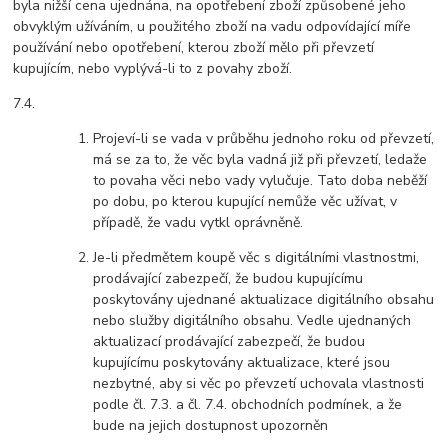
byla nižší cena ujednána, na opotřebení zboží způsobené jeho
obvyklým užíváním, u použitého zboží na vadu odpovídající míře
používání nebo opotřebení, kterou zboží mělo při převzetí
kupujícím, nebo vyplývá-li to z povahy zboží.
7.4.
Projeví-li se vada v průběhu jednoho roku od převzetí,
má se za to, že věc byla vadná již při převzetí, ledaže
to povaha věci nebo vady vylučuje. Tato doba neběží
po dobu, po kterou kupující nemůže věc užívat, v
případě, že vadu vytkl oprávněně.
Je-li předmětem koupě věc s digitálními vlastnostmi,
prodávající zabezpečí, že budou kupujícímu
poskytovány ujednané aktualizace digitálního obsahu
nebo služby digitálního obsahu. Vedle ujednaných
aktualizací prodávající zabezpečí, že budou
kupujícímu poskytovány aktualizace, které jsou
nezbytné, aby si věc po převzetí uchovala vlastnosti
podle čl. 7.3. a čl. 7.4. obchodních podmínek, a že
bude na jejich dostupnost upozorněn