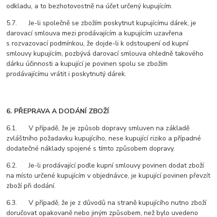
odkladu, a to bezhotovostně na účet určený kupujícím.
5.7. Je-li společně se zbožím poskytnut kupujícímu dárek, je
darovací smlouva mezi prodávajícím a kupujícím uzavřena
s rozvazovací podmínkou, že dojde-li k odstoupení od kupní
smlouvy kupujícím, pozbývá darovací smlouva ohledně takového
dárku účinnosti a kupující je povinen spolu se zbožím
prodávajícímu vrátit i poskytnutý dárek.
6. PŘEPRAVA A DODÁNÍ ZBOŽÍ
6.1. V případě, že je způsob dopravy smluven na základě
zvláštního požadavku kupujícího, nese kupující riziko a případné
dodatečné náklady spojené s tímto způsobem dopravy.
6.2. Je-li prodávající podle kupní smlouvy povinen dodat zboží
na místo určené kupujícím v objednávce, je kupující povinen převzít
zboží při dodání.
6.3. V případě, že je z důvodů na straně kupujícího nutno zboží
doručovat opakovaně nebo jiným způsobem, než bylo uvedeno