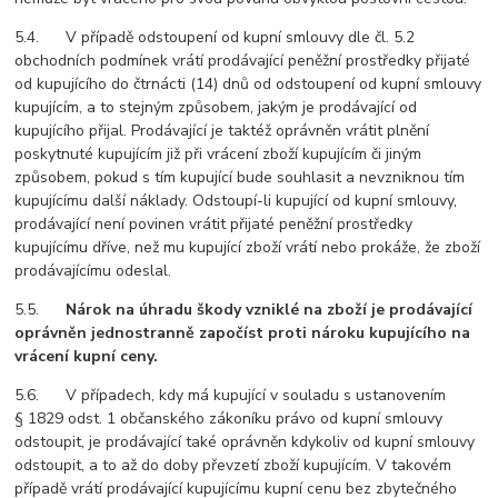
5.4. V případě odstoupení od kupní smlouvy dle čl. 5.2
obchodních podmínek vrátí prodávající peněžní prostředky přijaté
od kupujícího do čtrnácti (14) dnů od odstoupení od kupní smlouvy
kupujícím, a to stejným způsobem, jakým je prodávající od
kupujícího přijal. Prodávající je taktéž oprávněn vrátit plnění
poskytnuté kupujícím již při vrácení zboží kupujícím či jiným
způsobem, pokud s tím kupující bude souhlasit a nevzniknou tím
kupujícímu další náklady. Odstoupí-li kupující od kupní smlouvy,
prodávající není povinen vrátit přijaté peněžní prostředky
kupujícímu dříve, než mu kupující zboží vrátí nebo prokáže, že zboží
prodávajícímu odeslal.
5.5.
Nárok na úhradu škody vzniklé na zboží je prodávající
oprávněn jednostranně započíst proti nároku kupujícího na
vrácení kupní ceny.
5.6. V případech, kdy má kupující v souladu s ustanovením
§ 1829 odst. 1 občanského zákoníku právo od kupní smlouvy
odstoupit, je prodávající také oprávněn kdykoliv od kupní smlouvy
odstoupit, a to až do doby převzetí zboží kupujícím. V takovém
případě vrátí prodávající kupujícímu kupní cenu bez zbytečného