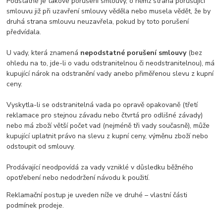
Podstatné je takové porušení smlouvy, o němž strana porušující
smlouvu již při uzavření smlouvy věděla nebo musela vědět, že by
druhá strana smlouvu neuzavřela, pokud by toto porušení
předvídala.
U vady, která znamená
nepodstatné porušení smlouvy
(bez
ohledu na to, jde-li o vadu odstranitelnou či neodstranitelnou), má
kupující nárok na odstranění vady anebo přiměřenou slevu z kupní
ceny.
Vyskytla-li se odstranitelná vada po opravě opakovaně (třetí
reklamace pro stejnou závadu nebo čtvrtá pro odlišné závady)
nebo má zboží větší počet vad (nejméně tři vady současně), může
kupující uplatnit právo na slevu z kupní ceny, výměnu zboží nebo
odstoupit od smlouvy.
Prodávající neodpovídá za vady vzniklé v důsledku běžného
opotřebení nebo nedodržení návodu k použití.
Reklamační postup je uveden níže ve druhé – vlastní části
podmínek prodeje.