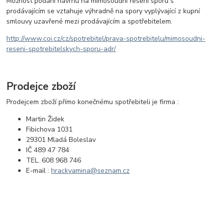
Možnost podání návrhu na mimosoudní řešení sporu s
prodávajícím se vztahuje výhradně na spory vyplývající z kupní
smlouvy uzavřené mezi prodávajícím a spotřebitelem.
http://www.coi.cz/cz/spotrebitel/prava-spotrebitelu/mimosoudni-
reseni-spotrebitelskych-sporu-adr/
Prodejce zboží
Prodejcem zboží přímo konečnému spotřebiteli je firma :
Martin Židek
Fibichova 1031
29301 Mladá Boleslav
IČ 489 47 784
TEL. 608 968 746
E-mail :
hrackyamina@seznam.cz