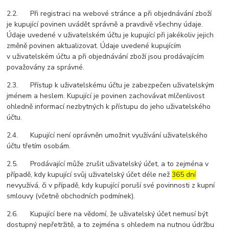
2.2. Při registraci na webové stránce a při objednávání zboží
je kupující povinen uvádět správně a pravdivě všechny údaje.
Údaje uvedené v uživatelském účtu je kupující při jakékoliv jejich
změně povinen aktualizovat. Údaje uvedené kupujícím
v uživatelském účtu a při objednávání zboží jsou prodávajícím
považovány za správné.
2.3. Přístup k uživatelskému účtu je zabezpečen uživatelským
jménem a heslem. Kupující je povinen zachovávat mlčenlivost
ohledně informací nezbytných k přístupu do jeho uživatelského
účtu.
2.4. Kupující není oprávněn umožnit využívání uživatelského
účtu třetím osobám.
2.5. Prodávající může zrušit uživatelský účet, a to zejména v
případě, kdy kupující svůj uživatelský účet déle než
365 dní
nevyužívá, či v případě, kdy kupující poruší své povinnosti z kupní
smlouvy (včetně obchodních podmínek).
2.6. Kupující bere na vědomí, že uživatelský účet nemusí být
dostupný nepřetržitě, a to zejména s ohledem na nutnou údržbu