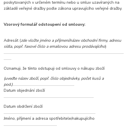
poskytovaných v určeném termínu nebo u smluv uzavíraných na
základě veřejné dražby podle zákona upravujícího veřejné dražby.
Vzorový formulář odstoupení od smlouvy:
Adresát (
zde vložte jméno a příjmení/název obchodní firmy, adresu
sídla, popř. faxové číslo a emailovou adresu prodávajícího
)
….........................................................................................................................................
.........
Oznamuji, že tímto odstupuji od smlouvy o nákupu zboží
(uveďte název zboží, popř. číslo objednávky, počet kusů a
pod.)
........................................................................
Datum objednání zboží
…......................................................................................................
Datum obdržení zboží
…........................................................................................................
Jméno, příjmení a adresa spotřebitele/nakupujícího
..............................................................