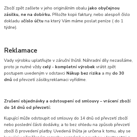
Zboží zpět zašlete v jeho originálním obalu
jako obyčejnou
zásilku, ne na dobírku.
Přiložte kopii faktury, nebo alespoň číslo
dokladu a
číslo účtu
na který Vám máme poslat peníze ( do 1
týdne).
Reklamace
Vady výrobku uplatňujte v záruční lhůtě. Náhradní díly nezasíláme,
proto je nutné vždy
celý - kompletní výrobek
vrátit zpět
postupem uvedeným v odstavci
Nákup bez rizika
a my
do 30
dnů
od převzetí zásilky,reklamaci vyřídíme.
Zrušení objednávky a odstoupení od smlouvy – vrácení zboží
do 14 dnů od převzetí:
Kupující může odstoupit od smlouvy do 14 dnů od převzetí zboží
nebo poslední části dodávky, a to bez ohledu na způsob převzetí
zboží či provedení platby. Uvedená lhůta je určena k tomu, aby se