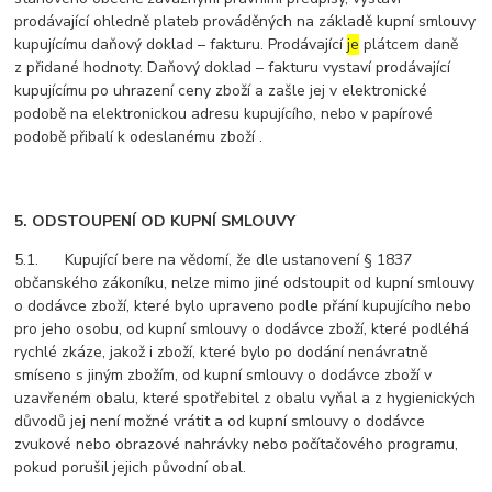
prodávající ohledně plateb prováděných na základě kupní smlouvy
kupujícímu daňový doklad – fakturu. Prodávající
je
plátcem daně
z přidané hodnoty. Daňový doklad – fakturu vystaví prodávající
kupujícímu po uhrazení ceny zboží a zašle jej v elektronické
podobě na elektronickou adresu kupujícího, nebo v papírové
podobě přibalí k odeslanému zboží .
5. ODSTOUPENÍ OD KUPNÍ SMLOUVY
5.1. Kupující bere na vědomí, že dle ustanovení § 1837
občanského zákoníku, nelze mimo jiné odstoupit od kupní smlouvy
o dodávce zboží, které bylo upraveno podle přání kupujícího nebo
pro jeho osobu, od kupní smlouvy o dodávce zboží, které podléhá
rychlé zkáze, jakož i zboží, které bylo po dodání nenávratně
smíseno s jiným zbožím, od kupní smlouvy o dodávce zboží v
uzavřeném obalu, které spotřebitel z obalu vyňal a z hygienických
důvodů jej není možné vrátit a od kupní smlouvy o dodávce
zvukové nebo obrazové nahrávky nebo počítačového programu,
pokud porušil jejich původní obal.