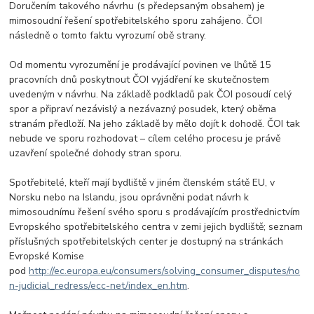
Doručením takového návrhu (s předepsaným obsahem) je
mimosoudní řešení spotřebitelského sporu zahájeno. ČOI
následně o tomto faktu vyrozumí obě strany.
Od momentu vyrozumění je prodávající povinen ve lhůtě 15
pracovních dnů poskytnout ČOI vyjádření ke skutečnostem
uvedeným v návrhu. Na základě podkladů pak ČOI posoudí celý
spor a připraví nezávislý a nezávazný posudek, který oběma
stranám předloží. Na jeho základě by mělo dojít k dohodě. ČOI tak
nebude ve sporu rozhodovat – cílem celého procesu je právě
uzavření společné dohody stran sporu.
Spotřebitelé, kteří mají bydliště v jiném členském státě EU, v
Norsku nebo na Islandu, jsou oprávněni podat návrh k
mimosoudnímu řešení svého sporu s prodávajícím prostřednictvím
Evropského spotřebitelského centra v zemi jejich bydliště; seznam
příslušných spotřebitelských center je dostupný na stránkách
Evropské Komise
pod
http://ec.europa.eu/consumers/solving_consumer_disputes/no
n-judicial_redress/ecc-net/index_en.htm
.