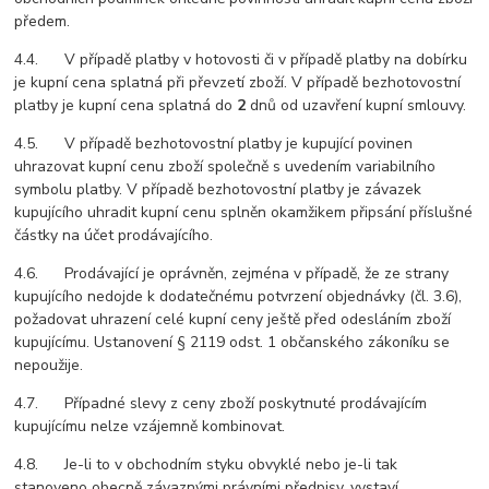
předem.
4.4. V případě platby v hotovosti či v případě platby na dobírku
je kupní cena splatná při převzetí zboží. V případě bezhotovostní
platby je kupní cena splatná do
2
dnů od uzavření kupní smlouvy.
4.5. V případě bezhotovostní platby je kupující povinen
uhrazovat kupní cenu zboží společně s uvedením variabilního
symbolu platby. V případě bezhotovostní platby je závazek
kupujícího uhradit kupní cenu splněn okamžikem připsání příslušné
částky na účet prodávajícího.
4.6. Prodávající je oprávněn, zejména v případě, že ze strany
kupujícího nedojde k dodatečnému potvrzení objednávky (čl. 3.6),
požadovat uhrazení celé kupní ceny ještě před odesláním zboží
kupujícímu. Ustanovení § 2119 odst. 1 občanského zákoníku se
nepoužije.
4.7. Případné slevy z ceny zboží poskytnuté prodávajícím
kupujícímu nelze vzájemně kombinovat.
4.8. Je-li to v obchodním styku obvyklé nebo je-li tak
stanoveno obecně závaznými právními předpisy, vystaví