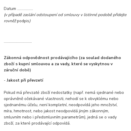
Datum …...............
(v případě zaslání odstoupení od smlouvy v listinné podobě přidejte
rovněž
podpis
)
................................
Zákonná odpovědnost prodávajícího (za soulad dodaného
zboží s kupní smlouvou a za vady, které se vyskytnou v
záruční době)
-
Jakost při převzetí
Pokud má převzaté zboží nedostatky (např. nemá sjednané nebo
oprávněně očekávané vlastnosti, nehodí se k obvyklému nebo
sjednanému účelu, není kompletní, neodpovídá jeho množství,
míra, hmotnost, nebo jakost neodpovídá jiným zákonným,
smluvním nebo i předsmluvním parametrům), jedná se o vady
zboží, za které prodávající odpovídá.