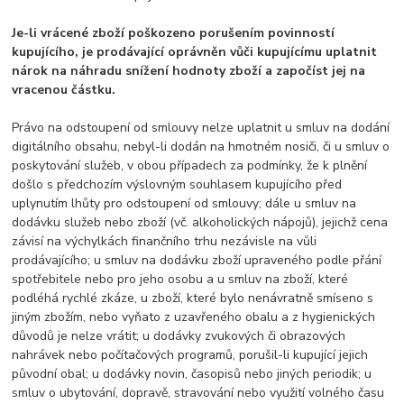
Je-li vrácené zboží poškozeno porušením povinností
kupujícího, je prodávající oprávněn vůči kupujícímu uplatnit
nárok na náhradu snížení hodnoty zboží a započíst jej na
vracenou částku.
Právo na odstoupení od smlouvy nelze uplatnit u smluv na dodání
digitálního obsahu, nebyl-li dodán na hmotném nosiči, či u smluv o
poskytování služeb, v obou případech za podmínky, že k plnění
došlo s předchozím výslovným souhlasem kupujícího před
uplynutím lhůty pro odstoupení od smlouvy; dále u smluv na
dodávku služeb nebo zboží (vč. alkoholických nápojů), jejichž cena
závisí na výchylkách finančního trhu nezávisle na vůli
prodávajícího; u smluv na dodávku zboží upraveného podle přání
spotřebitele nebo pro jeho osobu a u smluv na zboží, které
podléhá rychlé zkáze, u zboží, které bylo nenávratně smíseno s
jiným zbožím, nebo vyňato z uzavřeného obalu a z hygienických
důvodů je nelze vrátit; u dodávky zvukových či obrazových
nahrávek nebo počítačových programů, porušil-li kupující jejich
původní obal; u dodávky novin, časopisů nebo jiných periodik; u
smluv o ubytování, dopravě, stravování nebo využití volného času