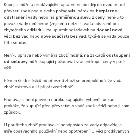
Kupující může u prodávajícího uplatnit nejpozději do dvou let od
převzetí zboží podle svého požadavku nárok na
bezplatné
odstranění vady
nebo
na přiměřenou slevu z ceny
; není-li to
povaze vady neúměrné (zejména nelze-li vadu odstranit bez
zbytečného odkladu), lze uplatnit požadavek na
dodání nové
věci bez vad
nebo
nové součásti bez vad
, týká-li se vada pouze
této součásti.
Není-li oprava nebo výměna zboží možná, na základě
odstoupení
od smlouvy
může kupující požadovat vrácení kupní ceny v plné
výši.
Během šesti měsíců od převzetí zboží se předpokládá, že vada
zboží existovala již při převzetí zboží.
Prodávající není povinen nároku kupujícího vyhovět, pokud
prokáže, že kupující před převzetím o vadě zboží věděl nebo ji sám
způsobil.
U použitého zboží prodávající neodpovídá za vady odpovídající
míře dosavadního používání nebo opotřebení. U věcí prodávaných