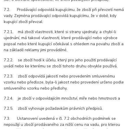
7.2. Prodávající odpovídá kupujícímu, že zboží při převzetí nemá
vady. Zejména prodávající odpovídá kupujícímu, že v době, kdy
kupující zboží převzal:
7.2.1. má zboží vlastnosti, které si strany ujednaly, a chybí-li
ujednání, má takové vlastnosti, které prodávající nebo výrobce
popsal nebo které kupující očekával s ohledem na povahu zboží a
na základě reklamy jimi prováděné,
7.2.2. se zboží hodí k účelu, který pro jeho použití prodávající
uvádí nebo ke kterému se zboží tohoto druhu obvykle používá,
7.2.3. zboží odpovídá jakostí nebo provedením smluvenému
vzorku nebo předloze, byla-li jakost nebo provedení určeno podle
smluveného vzorku nebo předlohy,
7.2.4. je zboží v odpovídajícím množství, míře nebo hmotnosti a
7.2.5. zboží vyhovuje požadavkům právních předpisů.
7.3. Ustanovení uvedená v čl. 7.2 obchodních podmínek se
nepoužijí u zboží prodávaného za nižší cenu na vadu, pro kterou