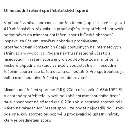
Mimosoudní řešení spotřebitelských sporů
V případě vzniku sporu mezi spotřebitelem (kupujícím) ve smyslu §
419 občanského zákoníku, a prodávajícím, je spotřebitel oprávněn
podat návrh na mimosoudní řešení sporu k České obchodní
inspekci za účelem uzavření dohody s prodávajícím,
prostřednictvím kontaktních údajů dostupných na internetových
stránkách
www.coi.cz
. Podání návrhu i následná účast při
mimosoudním řešení sporu je pro spotřebitele zdarma, přičemž
veškeré případné náklady vzniklé v souvislosti s mimosoudním
řešením sporu nese každá strana samostatně. Pro spotřebitele je
volba mimosoudního řešení sporu dobrovolná.
Mimosoudní řešení sporu se řídí § 20d a násl. zák. č. 634/1992 Sb.
o ochraně spotřebitele. Návrh na zahájení mimosoudního řízení
musí obsahovat náležitosti dle § 20n zák. o ochraně spotřebitele.
Návrh na mimosoudní řešení sporu lze podat nejpozději do 1 roku
ode dne, kdy spotřebitel poprvé u prodávajícího uplatnil nárok,
který je předmětem sporu.