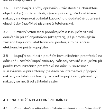
3.6. Prodávající je vždy oprávněn v závislosti na charakteru
objednávky (množství zboží, výše kupní ceny, předpokládané
náklady na dopravu) požádat kupujícího o dodatečné potvrzení
objednávky (například písemně či telefonicky).
3.7. Smluvní vztah mezi prodávajícím a kupujícím vzniká
doručením přijetí objednávky (akceptací), jež je prodávajícím
zasláno kupujícímu elektronickou poštou, a to na adresu
elektronické pošty kupujícího.
3.8. Kupující souhlasí s použitím komunikačních prostředků na
dálku při uzavírání kupní smlouvy. Náklady vzniklé kupujícímu při
použití komunikačních prostředků na dálku v souvislosti
s uzavřením kupní smlouvy (náklady na internetové připojení,
náklady na telefonní hovory) si hradí kupující sám, přičemž tyto
náklady se neliší od základní sazby.
4. CENA ZBOŽÍ A PLATEBNÍ PODMÍNKY
4.1. Cenu zboží a případné náklady spojené s dodáním zboží