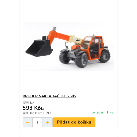
BRUDER NAKLADAČ JGL 2505
659 Kč
593 Kč
/
ks
Skladem 1 ks
490 Kč
bez DPH
Přidat do košíku