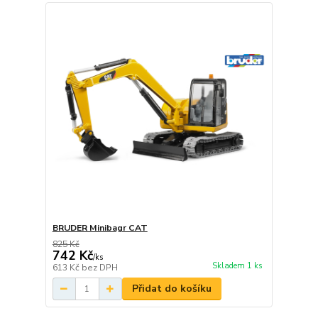
BRUDER Minibagr CAT
825 Kč
742 Kč
/
ks
Skladem 1 ks
613 Kč
bez DPH
Přidat do košíku