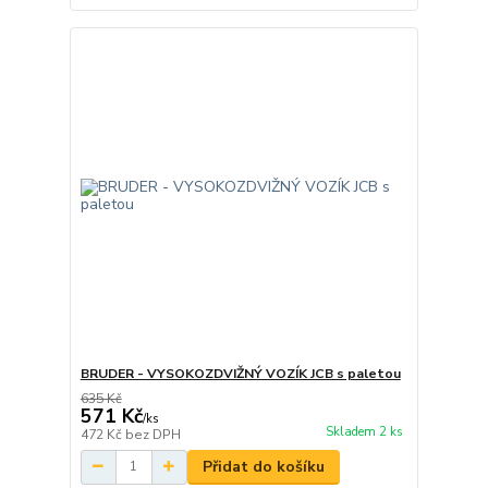
BRUDER - VYSOKOZDVIŽNÝ VOZÍK JCB s paletou
635 Kč
571 Kč
/
ks
Skladem 2 ks
472 Kč
bez DPH
Přidat do košíku