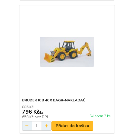
BRUDER JCB 4CX BAGR-NAKLADAČ
885 Kč
796 Kč
/
ks
Skladem 2 ks
658 Kč
bez DPH
Přidat do košíku