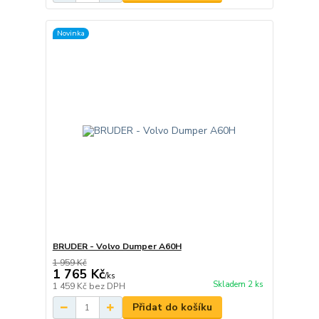
Novinka
BRUDER - Volvo Dumper A60H
1 959 Kč
1 765 Kč
/
ks
Skladem 2 ks
1 459 Kč
bez DPH
Přidat do košíku