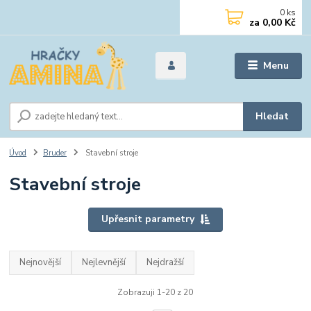
0
ks
za
0,00 Kč
Menu
Hledat
Úvod
Bruder
Stavební stroje
Stavební stroje
Upřesnit parametry
Nejnovější
Nejlevnější
Nejdražší
Zobrazuji 1-20 z 20