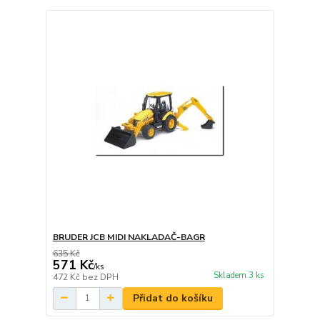
BRUDER JCB MIDI NAKLADAČ-BAGR
635 Kč
571 Kč
/
ks
Skladem 3 ks
472 Kč
bez DPH
Přidat do košíku