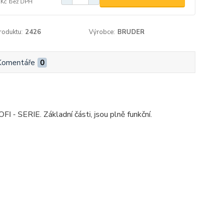
 Kč
bez DPH
roduktu:
2426
Výrobce:
BRUDER
Komentáře
0
- SERIE. Základní části, jsou plně funkční.