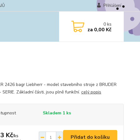
JŮ
Přihlášení
0
ks
za
0,00 Kč
 2426 bagr Liebherr - model stavebního stroje z BRUDER
 SERIE. Základní části, jsou plně funkční.
celý popis
tupnost
Skladem 1 ks
3 Kč
/
ks
Přidat do košíku