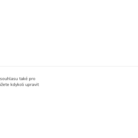
 souhlasu také pro
žete kdykoli upravit
Vytvořeno na
Eshop-rychle.cz