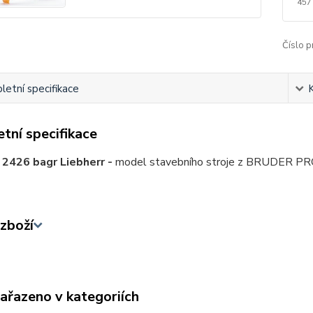
457
Číslo p
etní specifikace
tní specifikace
2426 bagr Liebherr -
model stavebního stroje z BRUDER PROFI 
zboží
zařazeno v kategoriích