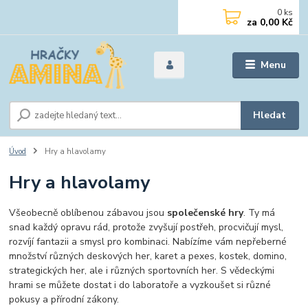
0
ks
za
0,00 Kč
Menu
Hledat
Úvod
Hry a hlavolamy
Hry a hlavolamy
Všeobecně oblíbenou zábavou jsou
společenské hry
. Ty má
snad každý opravu rád, protože zvyšují postřeh, procvičují mysl,
rozvíjí fantazii a smysl pro kombinaci. Nabízíme vám nepřeberné
množství různých deskových her, karet a pexes, kostek, domino,
strategických her, ale i různých sportovních her. S vědeckými
hrami se můžete dostat i do laboratoře a vyzkoušet si různé
pokusy a přírodní zákony.