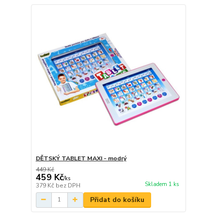
DĚTSKÝ TABLET MAXI - modrý
449 Kč
459 Kč
/
ks
Skladem 1 ks
379 Kč
bez DPH
Přidat do košíku