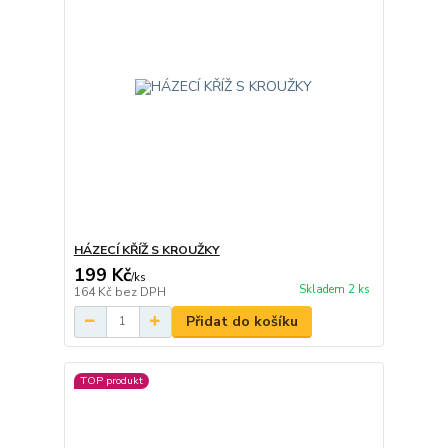
HÁZECÍ KŘÍŽ S KROUŽKY
199 Kč
/
ks
Skladem 2 ks
164 Kč
bez DPH
Přidat do košíku
TOP produkt