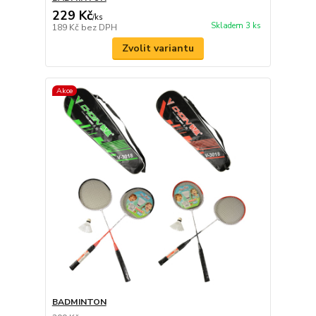
229 Kč
/
ks
Skladem 3 ks
189 Kč
bez DPH
Zvolit variantu
Akce
BADMINTON