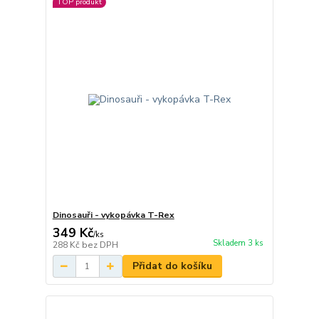
TOP produkt
Dinosauři - vykopávka T-Rex
349 Kč
/
ks
Skladem 3 ks
288 Kč
bez DPH
Přidat do košíku