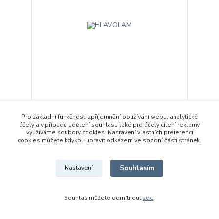
HLAVOLAM
79 Kč
Pro základní funkčnost, zpříjemnění používání webu, analytické
/
ks
Skladem 10 ks
účely a v případě udělení souhlasu také pro účely cílení reklamy
65 Kč
bez DPH
využíváme soubory cookies. Nastavení vlastních preferencí
Zvolit variantu
cookies můžete kdykoli upravit odkazem ve spodní části stránek.
Souhlasím
Nastavení
Akce
Souhlas můžete odmítnout
zde
.