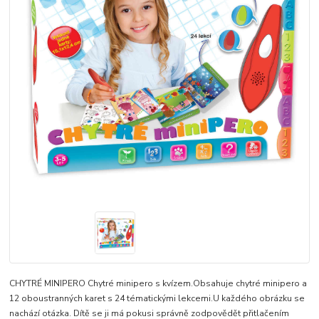
CHYTRÉ MINIPERO Chytré minipero s kvízem.Obsahuje chytré minipero a
12 oboustranných karet s 24 tématickými lekcemi.U každého obrázku se
nachází otázka. Dítě se ji má pokusi správně zodpovědět přitlačením