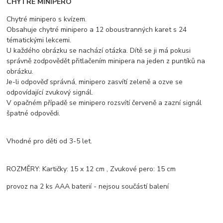
CHYTRÉ MINIPERO
Chytré minipero s kvízem.
Obsahuje chytré minipero a 12 oboustranných karet s 24
tématickými lekcemi.
U každého obrázku se nachází otázka. Dítě se ji má pokusi
správně zodpovědět přitlačením minipera na jeden z puntíků na
obrázku.
Je-li odpověď správná, minipero zasvítí zeleně a ozve se
odpovídající zvukový signál.
V opačném případě se minipero rozsvítí červeně a zazní signál
špatné odpovědi.
Vhodné pro děti od 3-5 let.
ROZMĚRY: Kartičky: 15 x 12 cm , Zvukové pero: 15 cm
provoz na 2 ks AAA baterií - nejsou součástí balení