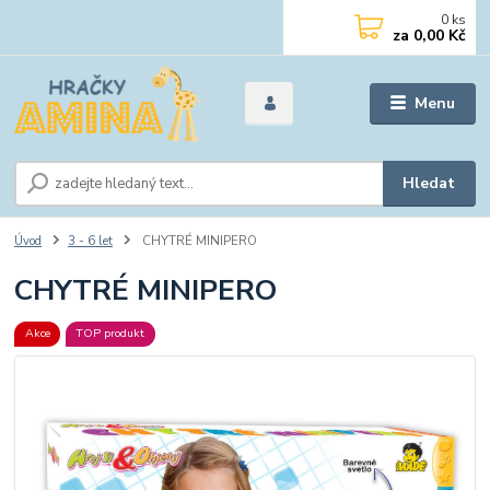
0
ks
za
0,00 Kč
Menu
Hledat
Úvod
3 - 6 let
CHYTRÉ MINIPERO
CHYTRÉ MINIPERO
Akce
TOP produkt