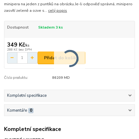
minipera na jeden z puntíků na obrázku.Je-li odpověď správná, minipero
zasvítí zeleně a ozve s...
celý popis
Dostupnost
Skladem 3 ks
349 Kč
/
ks
288 Kč
bez DPH
Přidat do košíku
Číslo produktu:
86209 MD
Kompletní specifikace
Komentáře
0
Kompletní specifikace