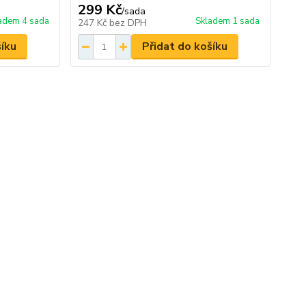
299 Kč
/
sada
adem 4 sada
Skladem 1 sada
247 Kč
bez DPH
šíku
Přidat do košíku