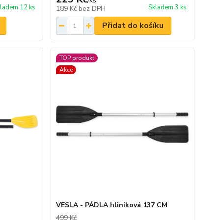
/
ks
ladem 12 ks
Skladem 3 ks
189 Kč
bez DPH
Přidat do košíku
TOP produkt
Akce
VESLA - PÁDLA hliníková 137 CM
499 Kč