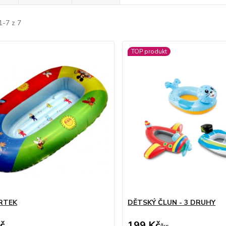
1-7 z 7
TOP produkt
RTEK
DĚTSKÝ ČLUN - 3 DRUHY
č
199 Kč