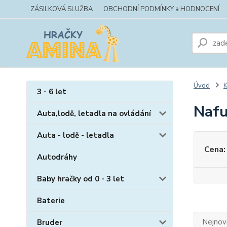
ZÁSILKOVÁ SLUŽBA
OBCHODNÍ PODMÍNKY a HODNOCENÍ
Úvod
K
3 - 6 let
Nafu
Auta,lodě, letadla na ovládání
Auta - lodě - letadla
Cena:
Autodráhy
Baby hračky od 0 - 3 let
Baterie
Nejnově
Bruder