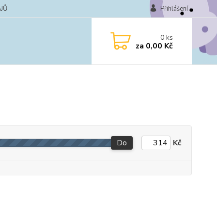
JŮ
Přihlášení
0
ks
za
0,00 Kč
Do
Kč