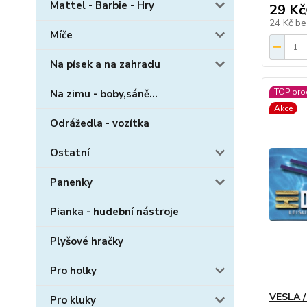
Mattel - Barbie - Hry
29 Kč
24 Kč
be
Míče
Na písek a na zahradu
TOP pro
Na zimu - boby,sáně...
Akce
Odrážedla - vozítka
Ostatní
Panenky
Pianka - hudební nástroje
Plyšové hračky
Pro holky
VESLA /
Pro kluky