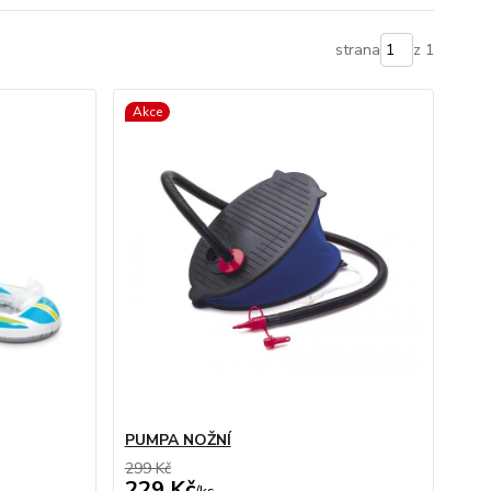
strana
z 1
Akce
PUMPA NOŽNÍ
299 Kč
229 Kč