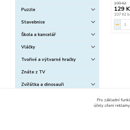
199 Kč
129 K
Puzzle
107 Kč
b
Stavebnice
Škola a kancelář
Vláčky
Tvořivé a výtvarné hračky
Znáte z TV
Zvířátka a dinosauři
Sběratelské karty
Pro základní funk
účely cílení reklam