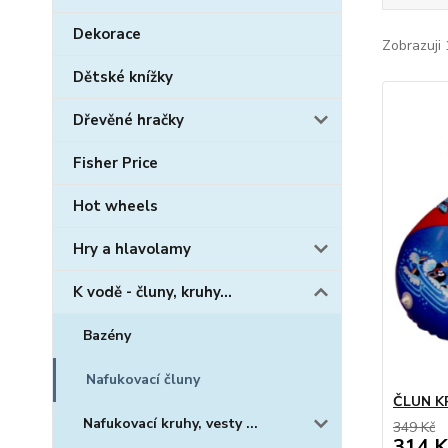
Dekorace
Zobrazuji 
Dětské knížky
Dřevěné hračky
Fisher Price
Hot wheels
Hry a hlavolamy
K vodě - čluny, kruhy...
Bazény
Nafukovací čluny
ČLUN K
Nafukovací kruhy, vesty ...
349 Kč
314 K