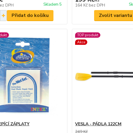
/
ks
Skladem 5
Sk
ez DPH
164 Kč
bez DPH
Přidat do košíku
Zvolit variantu
dukt
TOP produkt
Akce
PÍCÍ ZÁPLATY
VESLA - PÁDLA 122CM
249 Kč