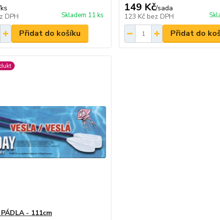
149 Kč
/
ks
/
sada
Skladem 11 ks
Skl
z DPH
123 Kč
bez DPH
Přidat do košíku
Přidat do ko
dukt
 PÁDLA - 111cm