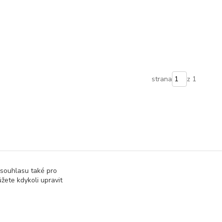
strana
z 1
 souhlasu také pro
žete kdykoli upravit