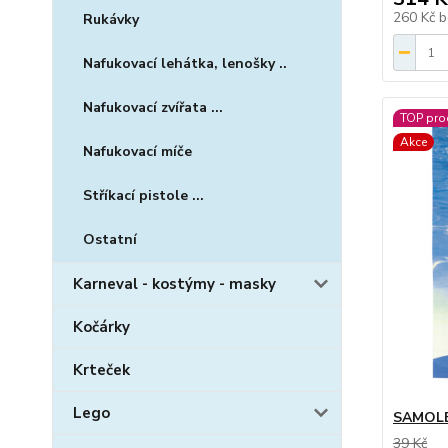
260 Kč
b
Rukávky
Nafukovací lehátka, lenošky ..
Nafukovací zvířata ...
TOP pro
Akce
Nafukovací míče
Stříkací pistole ...
Ostatní
Karneval - kostýmy - masky
Kočárky
Krteček
Lego
SAMOLE
39 Kč