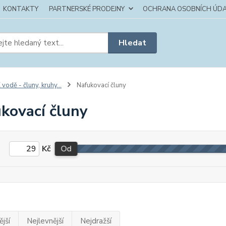
KONTAKTY
PARTNERSKÉ PRODEJNY
OCHRANA OSOBNÍCH ÚDA
Hledat
 vodě - čluny, kruhy...
Nafukovací čluny
kovací čluny
Kč
Od
jší
Nejlevnější
Nejdražší