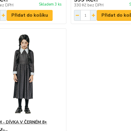
/
ks
/
ks
Skladem 3 ks
ez DPH
330 Kč
bez DPH
Přidat do košíku
Přidat do ko
 - DÍVKA V ČERNÉM 8+
č