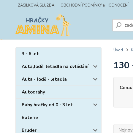
ZÁSILKOVÁ SLUŽBA
OBCHODNÍ PODMÍNKY a HODNOCENÍ
Úvod
K
3 - 6 let
130 
Auta,lodě, letadla na ovládání
Auta - lodě - letadla
Cena:
Autodráhy
Baby hračky od 0 - 3 let
Baterie
Nejnově
Bruder