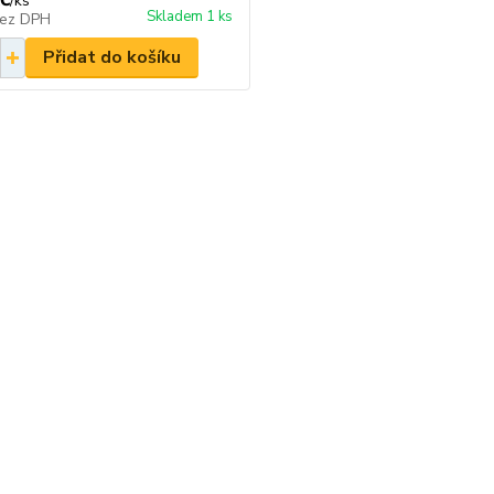
/
ks
Skladem 1 ks
ez DPH
Přidat do košíku