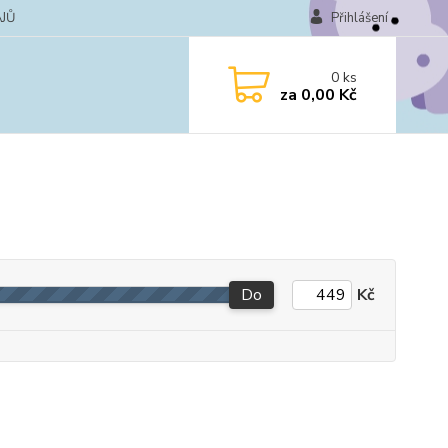
JŮ
Přihlášení
0
ks
za
0,00 Kč
Do
Kč