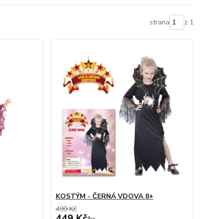
strana
z 1
KOSTÝM - ČERNÁ VDOVA 8+
499 Kč
449 Kč