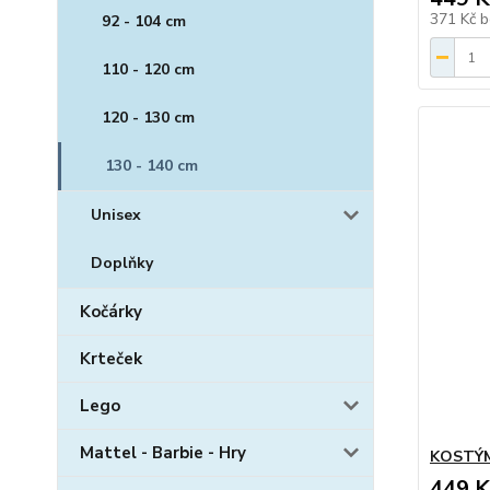
371 Kč
b
92 - 104 cm
110 - 120 cm
120 - 130 cm
130 - 140 cm
Unisex
Doplňky
Kočárky
Krteček
Lego
Mattel - Barbie - Hry
KOSTÝM
449 K