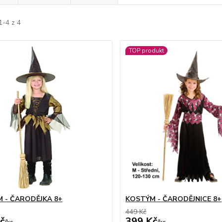
1-4 z 4
TOP produkt
 - ČARODĚJKA 8+
KOSTÝM - ČARODĚJNICE 8+
449 Kč
č
399 Kč