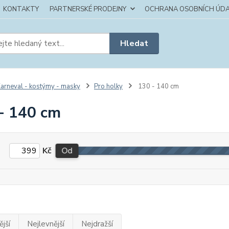
KONTAKTY
PARTNERSKÉ PRODEJNY
OCHRANA OSOBNÍCH ÚDA
Hledat
arneval - kostýmy - masky
Pro holky
130 - 140 cm
- 140 cm
Kč
Od
jší
Nejlevnější
Nejdražší