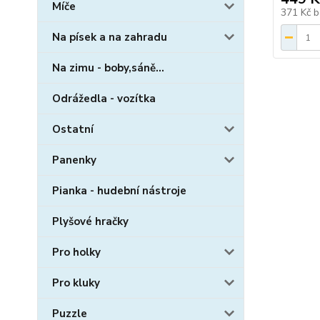
Míče
371 Kč
b
Na písek a na zahradu
Na zimu - boby,sáně...
Odrážedla - vozítka
Ostatní
Panenky
Pianka - hudební nástroje
Plyšové hračky
Pro holky
Pro kluky
Puzzle