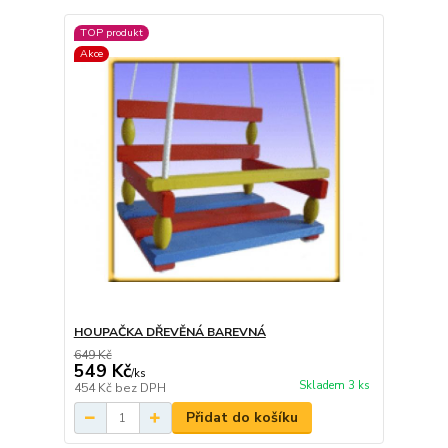
TOP produkt
Akce
HOUPAČKA DŘEVĚNÁ BAREVNÁ
649 Kč
549 Kč
/
ks
Skladem 3 ks
454 Kč
bez DPH
Přidat do košíku