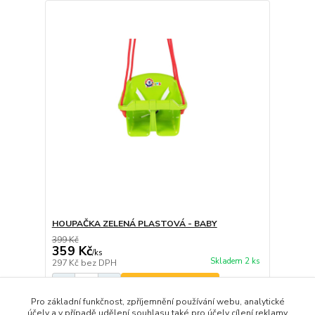
HOUPAČKA ZELENÁ PLASTOVÁ - BABY
399 Kč
359 Kč
/
ks
Skladem 2 ks
297 Kč
bez DPH
Přidat do košíku
Pro základní funkčnost, zpříjemnění používání webu, analytické
účely a v případě udělení souhlasu také pro účely cílení reklamy