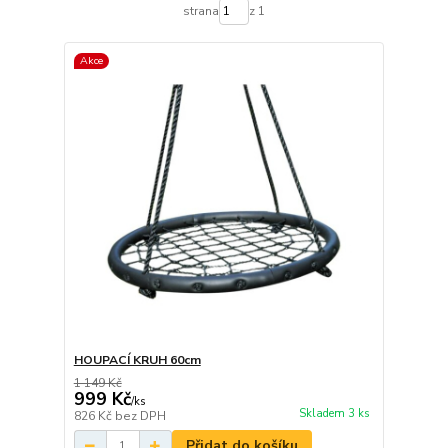
strana
z 1
Akce
HOUPACÍ KRUH 60cm
1 149 Kč
999 Kč
/
ks
Skladem 3 ks
826 Kč
bez DPH
Přidat do košíku