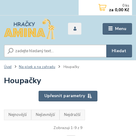
0
ks
za
0,00 Kč
Menu
Hledat
Úvod
Na písek a na zahradu
Houpačky
Houpačky
Upřesnit parametry
Nejnovější
Nejlevnější
Nejdražší
Zobrazuji 1-9 z 9