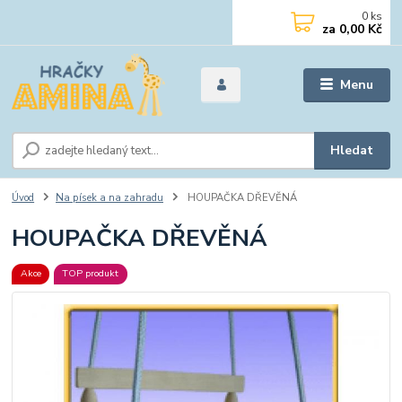
0
ks
za
0,00 Kč
Menu
Hledat
Úvod
Na písek a na zahradu
HOUPAČKA DŘEVĚNÁ
HOUPAČKA DŘEVĚNÁ
Akce
TOP produkt