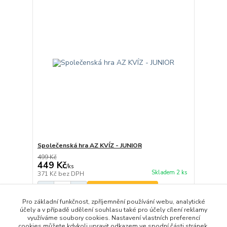
Společenská hra AZ KVÍZ - JUNIOR
499 Kč
449 Kč
/
ks
Skladem 2 ks
371 Kč
bez DPH
Přidat do košíku
Pro základní funkčnost, zpříjemnění používání webu, analytické
účely a v případě udělení souhlasu také pro účely cílení reklamy
využíváme soubory cookies. Nastavení vlastních preferencí
strana
z 1
cookies můžete kdykoli upravit odkazem ve spodní části stránek.