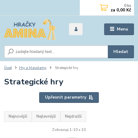
0
ks
za
0,00 Kč
Menu
Hledat
Úvod
Hry a hlavolamy
Strategické hry
Strategické hry
Upřesnit parametry
Nejnovější
Nejlevnější
Nejdražší
Zobrazuji 1-10 z 10