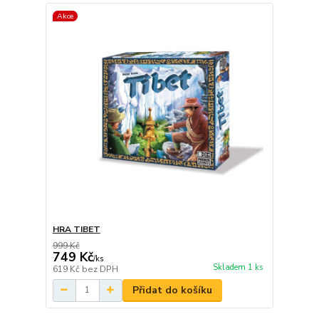
Akce
HRA TIBET
999 Kč
749 Kč
/
ks
Skladem 1 ks
619 Kč
bez DPH
Přidat do košíku