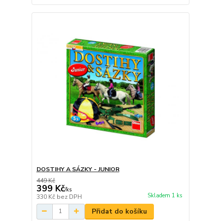
DOSTIHY A SÁZKY - JUNIOR
449 Kč
399 Kč
/
ks
Skladem 1 ks
330 Kč
bez DPH
Přidat do košíku