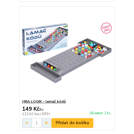
HRA LOGIK - lamač kódů
149 Kč
/
ks
Skladem 2 ks
123 Kč
bez DPH
Přidat do košíku