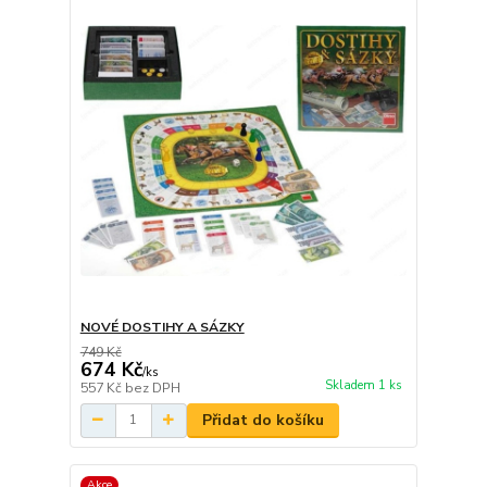
NOVÉ DOSTIHY A SÁZKY
749 Kč
674 Kč
/
ks
Skladem 1 ks
557 Kč
bez DPH
Přidat do košíku
Akce