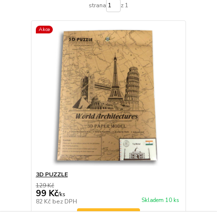
strana
z 1
Akce
3D PUZZLE
129 Kč
99 Kč
/
ks
Skladem 10 ks
82 Kč
bez DPH
Zvolit variantu