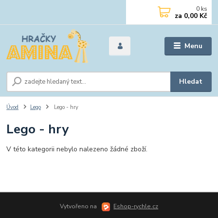
0
ks
za
0,00 Kč
Menu
Hledat
Úvod
Lego
Lego - hry
Lego - hry
V této kategorii nebylo nalezeno žádné zboží.
Vytvořeno na
Eshop-rychle.cz