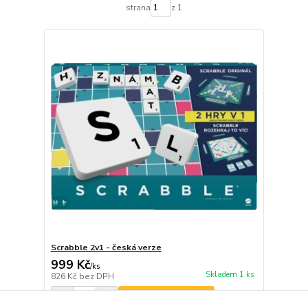
strana
z 1
Scrabble 2v1 - česká verze
999 Kč
/
ks
Skladem 1 ks
826 Kč
bez DPH
Přidat do košíku