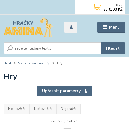
0
ks
za
0,00 Kč
Menu
Hledat
Úvod
Mattel - Barbie - Hry
Hry
Hry
Upřesnit parametry
Nejnovější
Nejlevnější
Nejdražší
Zobrazuji 1-1 z 1