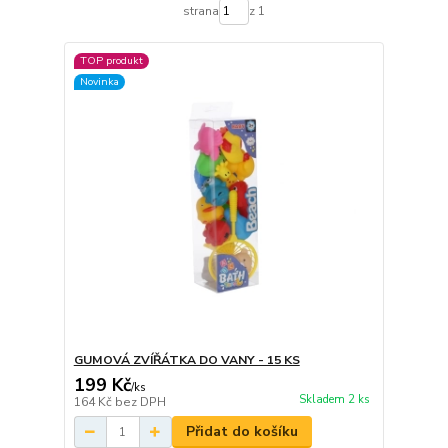
strana
z 1
TOP produkt
Novinka
GUMOVÁ ZVÍŘÁTKA DO VANY - 15 KS
199 Kč
/
ks
Skladem 2 ks
164 Kč
bez DPH
Přidat do košíku