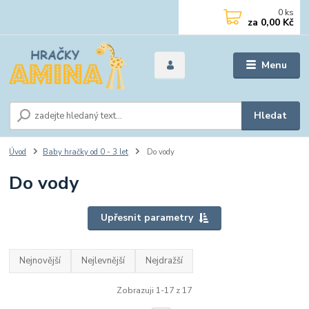
0
ks
za
0,00 Kč
Menu
Hledat
Úvod
Baby hračky od 0 - 3 let
Do vody
Do vody
Upřesnit parametry
Nejnovější
Nejlevnější
Nejdražší
Zobrazuji 1-17 z 17