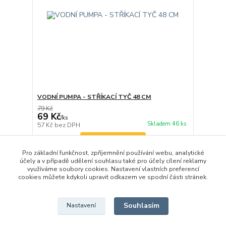
VODNÍ PUMPA - STŘÍKACÍ TYČ 48 CM
79 Kč
69 Kč
/
ks
Skladem 46 ks
57 Kč
bez DPH
Zvolit variantu
Pro základní funkčnost, zpříjemnění používání webu, analytické
účely a v případě udělení souhlasu také pro účely cílení reklamy
využíváme soubory cookies. Nastavení vlastních preferencí
strana
z 1
cookies můžete kdykoli upravit odkazem ve spodní části stránek.
Souhlasím
Nastavení