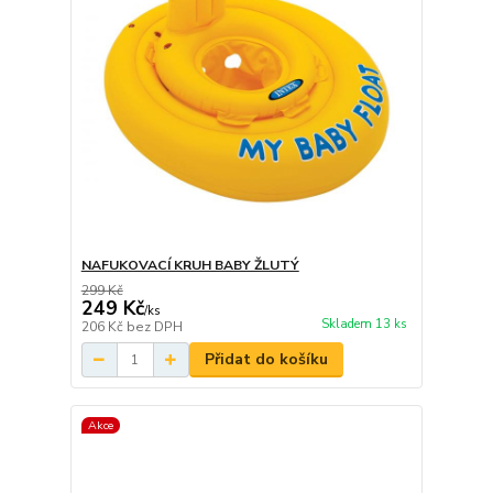
NAFUKOVACÍ KRUH BABY ŽLUTÝ
299 Kč
249 Kč
/
ks
Skladem 13 ks
206 Kč
bez DPH
Přidat do košíku
Akce