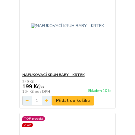
NAFUKOVACÍ KRUH BABY - KRTEK
249 Kč
199 Kč
/
ks
Skladem 10 ks
164 Kč
bez DPH
Přidat do košíku
TOP produkt
Akce