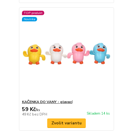
TOP produkt
Novinka
KAČENKA DO VANY - plavací
59 Kč
/
ks
Skladem 14 ks
49 Kč
bez DPH
Zvolit variantu