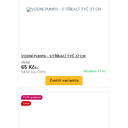
VODNÍ PUMPA - STŘÍKACÍ TYČ 37 CM
75 Kč
65 Kč
/
ks
Skladem 43 ks
54 Kč
bez DPH
Zvolit variantu
TOP produkt
Akce