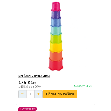
KELÍMKY - PYRAMIDA
175 Kč
/
ks
Skladem 3 ks
145 Kč
bez DPH
Přidat do košíku
TOP produkt