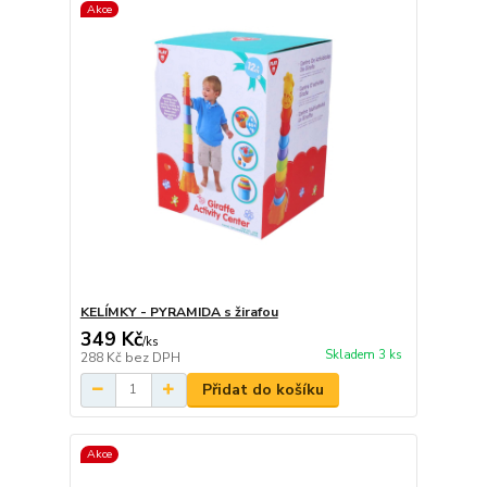
Akce
KELÍMKY - PYRAMIDA s žirafou
349 Kč
/
ks
Skladem 3 ks
288 Kč
bez DPH
Přidat do košíku
Akce