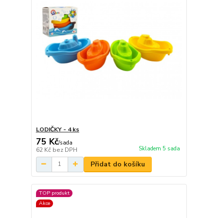
LODIČKY - 4 ks
75 Kč
/
sada
Skladem 5 sada
62 Kč
bez DPH
Přidat do košíku
TOP produkt
Akce