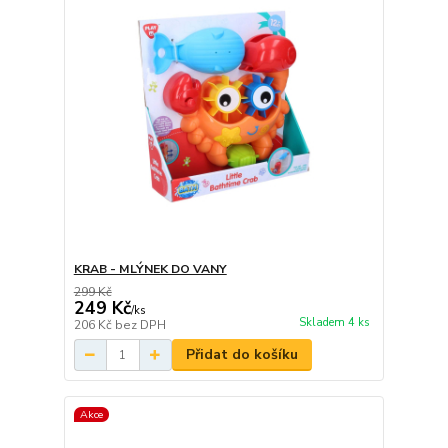
KRAB - MLÝNEK DO VANY
299 Kč
249 Kč
/
ks
Skladem 4 ks
206 Kč
bez DPH
Přidat do košíku
Akce