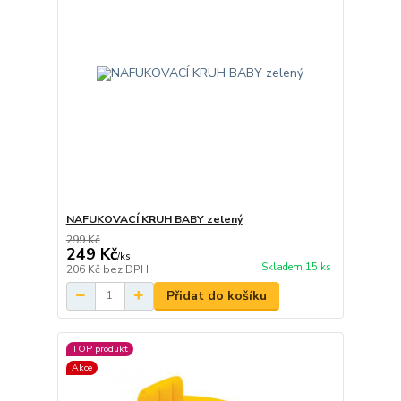
NAFUKOVACÍ KRUH BABY zelený
299 Kč
249 Kč
/
ks
Skladem 15 ks
206 Kč
bez DPH
Přidat do košíku
TOP produkt
Akce