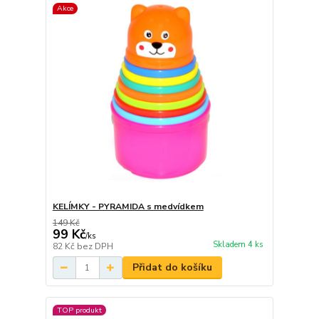
Akce
KELÍMKY - PYRAMIDA s medvídkem
149 Kč
99 Kč
/
ks
Skladem 4 ks
82 Kč
bez DPH
Přidat do košíku
TOP produkt