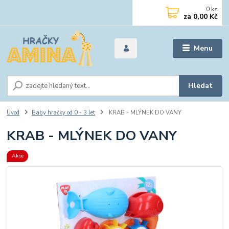
0
ks
za
0,00 Kč
Menu
Hledat
Úvod
Baby hračky od 0 - 3 let
KRAB - MLÝNEK DO VANY
KRAB - MLÝNEK DO VANY
Akce