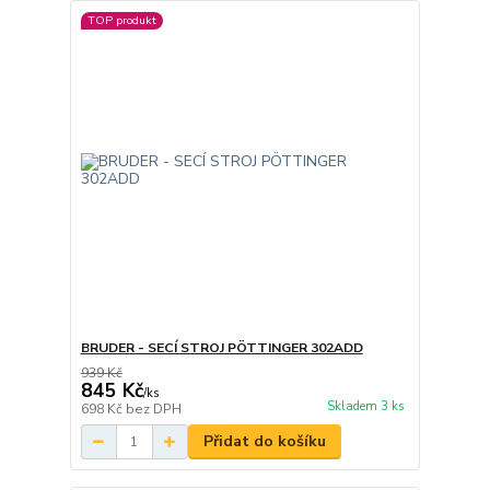
TOP produkt
BRUDER - SECÍ STROJ PÖTTINGER 302ADD
939 Kč
845 Kč
/
ks
Skladem 3 ks
698 Kč
bez DPH
Přidat do košíku