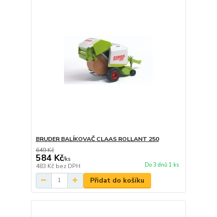
BRUDER BALÍKOVAČ CLAAS ROLLANT 250
649 Kč
584 Kč
/
ks
Do 3 dnů 1 ks
483 Kč
bez DPH
Přidat do košíku