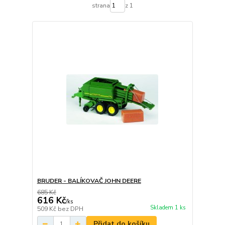
strana
z 1
BRUDER - BALÍKOVAČ JOHN DEERE
685 Kč
616 Kč
/
ks
Skladem 1 ks
509 Kč
bez DPH
Přidat do košíku