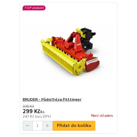
TOP produkt
BRUDER - Půdní fréza Pöttinger
335 Kč
299 Kč
/
ks
Není skladem
247 Kč
bez DPH
Přidat do košíku