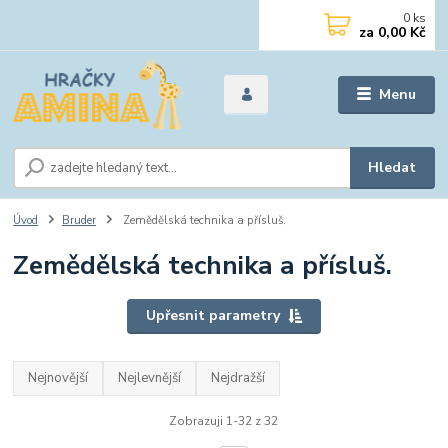
0
ks
za
0,00 Kč
Menu
Hledat
Úvod
Bruder
Zemědělská technika a přísluš.
Zemědělská technika a přísluš.
Upřesnit parametry
Nejnovější
Nejlevnější
Nejdražší
Zobrazuji 1-32 z 32