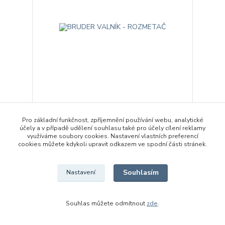
BRUDER VALNÍK - ROZMETAČ
Pro základní funkčnost, zpříjemnění používání webu, analytické
589 Kč
530 Kč
účely a v případě udělení souhlasu také pro účely cílení reklamy
Skladem 2
využíváme soubory cookies. Nastavení vlastních preferencí
438 Kč
bez DPH
cookies můžete kdykoli upravit odkazem ve spodní části stránek.
Přidat do košíku
Souhlasím
Nastavení
Souhlas můžete odmítnout
zde
.