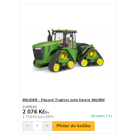
BRUDER - Pásový Traktor John Deere 9620RX
2 299 Kč
2 076 Kč
/
ks
Skladem 2 ks
1 716 Kč
bez DPH
Přidat do košíku