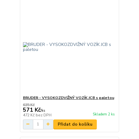
BRUDER - VYSOKOZDVIŽNÝ VOZÍK JCB s paletou
635 Kč
571 Kč
/
ks
Skladem 2 ks
472 Kč
bez DPH
Přidat do košíku