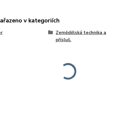
zařazeno v kategoriích
er
Zemědělská technika a
přísluš.