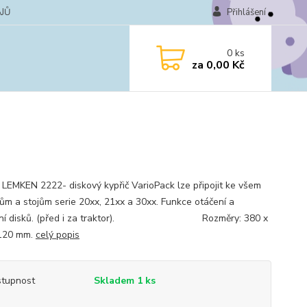
JŮ
Přihlášení
0
ks
za
0,00 Kč
 LEMKEN 2222- diskový kypřič VarioPack lze připojit ke všem
rům a stojům serie 20xx, 21xx a 30xx. Funkce otáčení a
ení disků. (před i za traktor). Rozměry: 380 x
 120 mm.
celý popis
tupnost
Skladem 1 ks