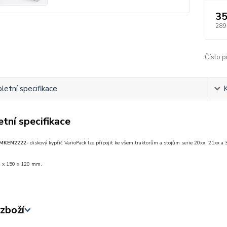
35
289
Číslo p
etní specifikace
tní specifikace
MKEN
2222
- diskový kypřič VarioPack lze připojit ke všem traktorům a stojům serie 20x
 x 150 x 120 mm.
zboží