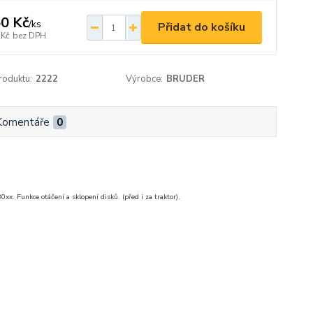
0 Kč
/
ks
Přidat do košíku
 Kč
bez DPH
roduktu:
2222
Výrobce:
BRUDER
Komentáře
0
x, 21xx a 30xx. Funkce otáčení a sklopení disků. (před i za traktor).