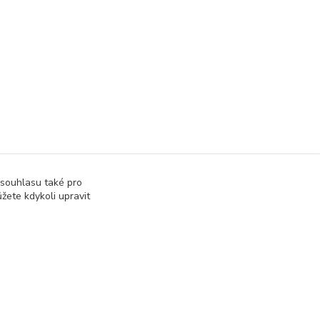
 souhlasu také pro
žete kdykoli upravit
Vytvořeno na
Eshop-rychle.cz