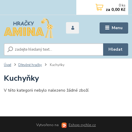
0
ks
za
0,00 Kč
Menu
Hledat
Úvod
Dřevěné hračky
Kuchyňky
Kuchyňky
V této kategorii nebylo nalezeno žádné zboží.
Vytvořeno na
Eshop-rychle.cz