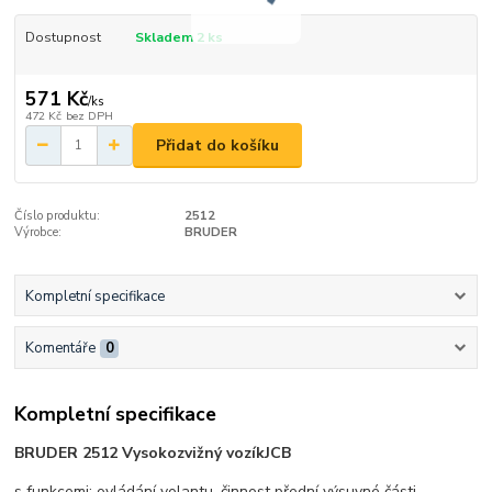
Dostupnost
Skladem 2 ks
571 Kč
/
ks
472 Kč
bez DPH
Přidat do košíku
Číslo produktu:
2512
Výrobce:
BRUDER
Kompletní specifikace
Komentáře
0
Kompletní specifikace
BRUDER 2512 Vysokozvižný vozík
JCB
s funkcemi: ovládání volantu, činnost přední výsuvné části,