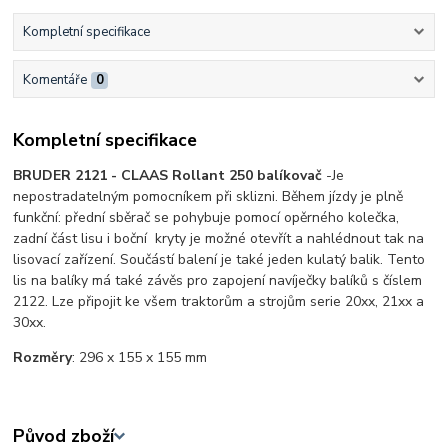
Kompletní specifikace
Komentáře
0
Kompletní specifikace
BRUDER 2121 - CLAAS Rollant
250 balíkovač
-Je
nepostradatelným pomocníkem při sklizni. Během jízdy je plně
funkční: přední sběrač se pohybuje pomocí opěrného kolečka,
zadní část lisu i boční kryty je možné otevřít a nahlédnout tak na
lisovací zařízení. Součástí balení je také jeden kulatý balik. Tento
lis na balíky má také závěs pro zapojení navíječky balíků s číslem
2122. Lze připojit ke všem traktorům a strojům serie 20xx, 21xx a
30xx.
Rozměry
: 296 x 155 x 155 mm
Původ zboží