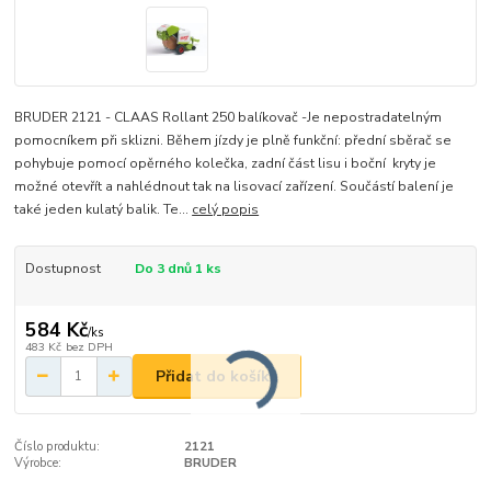
BRUDER 2121 - CLAAS Rollant 250 balíkovač -Je nepostradatelným
pomocníkem při sklizni. Během jízdy je plně funkční: přední sběrač se
pohybuje pomocí opěrného kolečka, zadní část lisu i boční kryty je
možné otevřít a nahlédnout tak na lisovací zařízení. Součástí balení je
také jeden kulatý balik. Te...
celý popis
Dostupnost
Do 3 dnů 1 ks
584 Kč
/
ks
483 Kč
bez DPH
Přidat do košíku
Číslo produktu:
2121
Výrobce:
BRUDER