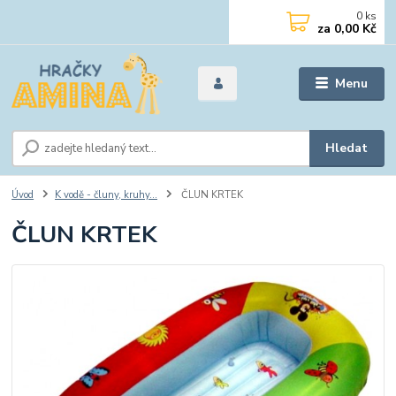
0
ks
za
0,00 Kč
Menu
Hledat
Úvod
K vodě - čluny, kruhy...
ČLUN KRTEK
ČLUN KRTEK